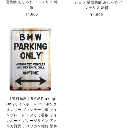
2023/02/17
面装飾 おしゃれ インテリア 雑
ーション 壁面装飾 おしゃれ イ
貨
ンテリア 雑貨
¥4,600
¥4,600
貼れる！はがせる！！室名カッティングシート「STAFF ONLY」
マットブラック（つや消し）
2023/02/17
カッティングシートをオーダー制作【3,000円】
2023/02/17
迅速な対応ありがとうございました！また機会があればよ
ろしくお願いいたします！
【送料無料】BMW Parking
Onlyサインボード パーキング
国旗ステッカー ウクライナ
オンリー ヴィンテージ風 サイ
S
ンプレート アメリカ看板 サイ
2022/03/09
ンボード ガレージサイン アメ
リカ雑貨 アメリカン雑貨 壁飾