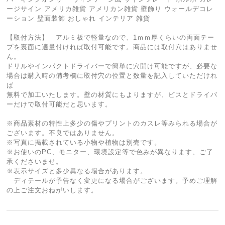
ージサイン アメリカ雑貨 アメリカン雑貨 壁飾り ウォールデコレ
ーション 壁面装飾 おしゃれ インテリア 雑貨
【取付方法】 アルミ板で軽量なので、1ｍｍ厚くらいの両面テー
プを裏面に適量付ければ取付可能です。商品には取付穴はありませ
ん。
ドリルやインパクトドライバーで簡単に穴開け可能ですが、必要な
場合は購入時の備考欄に取付穴の位置と数量を記入していただけれ
ば
無料で加工いたします。壁の材質にもよりますが、ビスとドライバ
ーだけで取付可能だと思います。
※商品素材の特性上多少の傷やプリントのカスレ等みられる場合が
ございます。不良ではありません。
※写真に掲載されている小物や植物は別売です。
※お使いのPC、モニター、環境設定等で色みが異なります、ご了
承くださいませ。
※表示サイズと多少異なる場合があります。
ディテールが予告なく変更になる場合がございます。予めご理解
の上ご注文おねがいします。