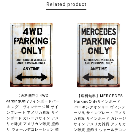
Related product
【送料無料】MINI Parking Onlyサインボード パーキングオンリー ヴィンテージ風 サインプレート ミニ ミニクーパー ミニクラシック ガレージサイン アメリカ雑貨 アメリカン雑貨 壁飾り ウォールデコレーション 壁面装飾 おしゃれ インテリア 雑貨
2025/06/10
【送料無料】TOYOTA Parking Onlyサインボード パーキングオンリー ヴィンテージ風 サインプレート トヨタ ガレージサイン アメリカ雑貨 アメリカン雑貨 壁飾り ウォールデコレーション 壁面装飾 おしゃれ インテリア 雑貨
2025/04/25
サビ感がとても味がありカッコ良いです。 カ—ポ—トに
取り付けたいと思います。
貼れる！はがせる！！室名カッティングシート「TOILET」
【送料無料】4WD
【送料無料】MERCEDES
マットブラック（つや消し）
ParkingOnlyサインボードパー
ParkingOnlyサインボード
2023/02/17
キング ヴィンテージ風 サイ
パーキングオンリー ヴィンテ
ンプレート アメリカ看板 サイ
ージ風 サインプレート アメリ
ンボード ガレージサイン アメ
カ看板 サインボード ガレージ
リカ雑貨 アメリカン雑貨 壁飾
サイン アメリカ雑貨 アメリカ
カッティングシートをオーダー制作【3,500円】
り ウォールデコレーション 壁
ン雑貨 壁飾り ウォールデコレ