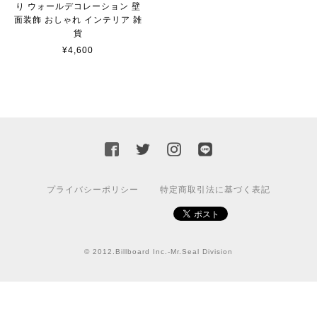
り ウォールデコレーション 壁
面装飾 おしゃれ インテリア 雑
【送料無料】JEEP Parking Onlyサインボード パーキングオンリー ヴィンテージ風 サインプレート ジープ ラングラ― ガレージサイン アメリカ雑貨 アメリカン雑貨 壁飾り ウォールデコレーション 壁面装飾 おしゃれ インテリア 雑貨
貨
2021/07/25
¥4,600
★送料無料 USスイッチ+カバースイッチカバー ミスターシール アメリカンビンテージ！おしゃれなウッドスイッチプレート 1口用 全3色（グレー・ホワイト・ウッド）
ナチュラル
2021/06/16
この度は迅速にご対応頂き、ありがとうございました！ま
た宜しくお願い致します✨
プライバシーポリシー
特定商取引法に基づく表記
GUARD DOG Sticker [LabradorRetriever]番犬ステッカー/ラブラドールレトリーバー
2020/10/23
© 2012.Billboard Inc.-Mr.Seal Division
カッティングシートをオーダー制作【4,000円】