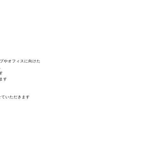
ップやオフィスに向けた
。
す
ます
せていただきます