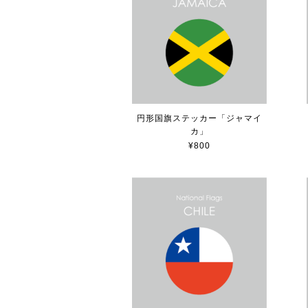
円形国旗ステッカー「ジャマイ
カ」
¥800