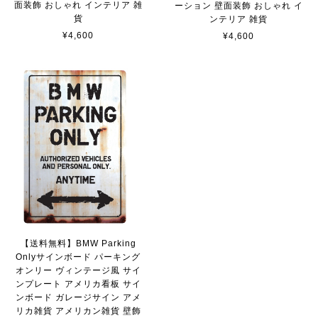
2023/02/17
面装飾 おしゃれ インテリア 雑
ーション 壁面装飾 おしゃれ イ
貨
ンテリア 雑貨
¥4,600
¥4,600
貼れる！はがせる！！室名カッティングシート「STAFF ONLY」
マットブラック（つや消し）
2023/02/17
カッティングシートをオーダー制作【3,000円】
2023/02/17
迅速な対応ありがとうございました！また機会があればよ
ろしくお願いいたします！
【送料無料】BMW Parking
Onlyサインボード パーキング
国旗ステッカー ウクライナ
オンリー ヴィンテージ風 サイ
S
ンプレート アメリカ看板 サイ
2022/03/09
ンボード ガレージサイン アメ
リカ雑貨 アメリカン雑貨 壁飾