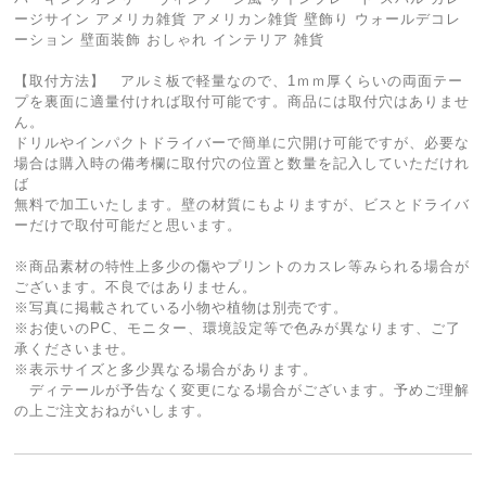
ージサイン アメリカ雑貨 アメリカン雑貨 壁飾り ウォールデコレ
ーション 壁面装飾 おしゃれ インテリア 雑貨
【取付方法】 アルミ板で軽量なので、1ｍｍ厚くらいの両面テー
プを裏面に適量付ければ取付可能です。商品には取付穴はありませ
ん。
ドリルやインパクトドライバーで簡単に穴開け可能ですが、必要な
場合は購入時の備考欄に取付穴の位置と数量を記入していただけれ
ば
無料で加工いたします。壁の材質にもよりますが、ビスとドライバ
ーだけで取付可能だと思います。
※商品素材の特性上多少の傷やプリントのカスレ等みられる場合が
ございます。不良ではありません。
※写真に掲載されている小物や植物は別売です。
※お使いのPC、モニター、環境設定等で色みが異なります、ご了
承くださいませ。
※表示サイズと多少異なる場合があります。
ディテールが予告なく変更になる場合がございます。予めご理解
の上ご注文おねがいします。