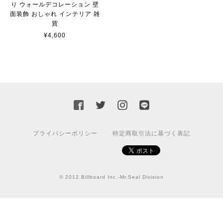
り ウォールデコレーション 壁
面装飾 おしゃれ インテリア 雑
【送料無料】JEEP Parking Onlyサインボード パーキングオンリー ヴィンテージ風 サインプレート ジープ ラングラ― ガレージサイン アメリカ雑貨 アメリカン雑貨 壁飾り ウォールデコレーション 壁面装飾 おしゃれ インテリア 雑貨
貨
2021/07/25
¥4,600
★送料無料 USスイッチ+カバースイッチカバー ミスターシール アメリカンビンテージ！おしゃれなウッドスイッチプレート 1口用 全3色（グレー・ホワイト・ウッド）
ナチュラル
2021/06/16
この度は迅速にご対応頂き、ありがとうございました！ま
た宜しくお願い致します✨
プライバシーポリシー
特定商取引法に基づく表記
GUARD DOG Sticker [LabradorRetriever]番犬ステッカー/ラブラドールレトリーバー
2020/10/23
© 2012.Billboard Inc.-Mr.Seal Division
カッティングシートをオーダー制作【4,000円】