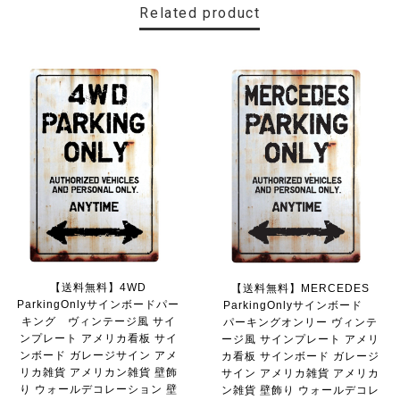
Related product
【送料無料】MINI Parking Onlyサインボード パーキングオンリー ヴィンテージ風 サインプレート ミニ ミニクーパー ミニクラシック ガレージサイン アメリカ雑貨 アメリカン雑貨 壁飾り ウォールデコレーション 壁面装飾 おしゃれ インテリア 雑貨
2025/06/10
【送料無料】TOYOTA Parking Onlyサインボード パーキングオンリー ヴィンテージ風 サインプレート トヨタ ガレージサイン アメリカ雑貨 アメリカン雑貨 壁飾り ウォールデコレーション 壁面装飾 おしゃれ インテリア 雑貨
2025/04/25
サビ感がとても味がありカッコ良いです。 カ—ポ—トに
取り付けたいと思います。
貼れる！はがせる！！室名カッティングシート「TOILET」
【送料無料】4WD
【送料無料】MERCEDES
マットブラック（つや消し）
ParkingOnlyサインボードパー
ParkingOnlyサインボード
2023/02/17
キング ヴィンテージ風 サイ
パーキングオンリー ヴィンテ
ンプレート アメリカ看板 サイ
ージ風 サインプレート アメリ
ンボード ガレージサイン アメ
カ看板 サインボード ガレージ
リカ雑貨 アメリカン雑貨 壁飾
サイン アメリカ雑貨 アメリカ
カッティングシートをオーダー制作【3,500円】
り ウォールデコレーション 壁
ン雑貨 壁飾り ウォールデコレ