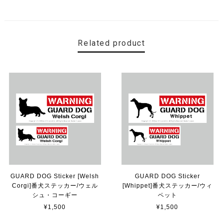
ていただけて、本当に有難く、助かりました！ 早速貼り
ました。ありがとうございました。
Related product
【送料無料】MINI Parking Onlyサインボード パーキングオンリー ヴィンテージ風 サインプレート ミニ ミニクーパー ミニクラシック ガレージサイン アメリカ雑貨 アメリカン雑貨 壁飾り ウォールデコレーション 壁面装飾 おしゃれ インテリア 雑貨
2025/06/10
【送料無料】TOYOTA Parking Onlyサインボード パーキングオンリー ヴィンテージ風 サインプレート トヨタ ガレージサイン アメリカ雑貨 アメリカン雑貨 壁飾り ウォールデコレーション 壁面装飾 おしゃれ インテリア 雑貨
2025/04/25
サビ感がとても味がありカッコ良いです。 カ—ポ—トに
取り付けたいと思います。
GUARD DOG Sticker [Welsh
GUARD DOG Sticker
Corgi]番犬ステッカー/ウェル
[Whippet]番犬ステッカー/ウィ
貼れる！はがせる！！室名カッティングシート「TOILET」
シュ・コーギー
ペット
マットブラック（つや消し）
¥1,500
¥1,500
2023/02/17