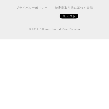
国旗ステッカー ウクライナ
S
プライバシーポリシー
特定商取引法に基づく表記
2022/03/09
【送料無料】JEEP Parking Onlyサインボード パーキングオンリー ヴィンテージ風 サインプレート ジープ ラングラ― ガレージサイン アメリカ雑貨 アメリカン雑貨 壁飾り ウォールデコレーション 壁面装飾 おしゃれ インテリア 雑貨
© 2012.Billboard Inc.-Mr.Seal Division
2021/07/25
★送料無料 USスイッチ+カバースイッチカバー ミスターシール アメリカンビンテージ！おしゃれなウッドスイッチプレート 1口用 全3色（グレー・ホワイト・ウッド）
ナチュラル
2021/06/16
この度は迅速にご対応頂き、ありがとうございました！ま
た宜しくお願い致します✨
GUARD DOG Sticker [LabradorRetriever]番犬ステッカー/ラブラドールレトリーバー
2020/10/23