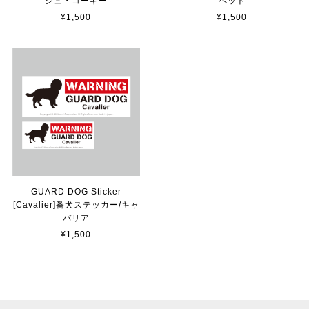
貼れる！はがせる！！室名カッティングシート「TOILET」
シュ・コーギー
ペット
マットブラック（つや消し）
¥1,500
¥1,500
2023/02/17
カッティングシートをオーダー制作【3,500円】
2023/02/17
貼れる！はがせる！！室名カッティングシート「STAFF ONLY」
マットブラック（つや消し）
2023/02/17
GUARD DOG Sticker
[Cavalier]番犬ステッカー/キャ
バリア
カッティングシートをオーダー制作【3,000円】
¥1,500
2023/02/17
迅速な対応ありがとうございました！また機会があればよ
ろしくお願いいたします！