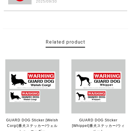
2025/09/30
素敵なステッカーで、ギャラリーにない国旗の円形も作っ
ていただけて、本当に有難く、助かりました！ 早速貼り
ました。ありがとうございました。
Related product
【送料無料】MINI Parking Onlyサインボード パーキングオンリー ヴィンテージ風 サインプレート ミニ ミニクーパー ミニクラシック ガレージサイン アメリカ雑貨 アメリカン雑貨 壁飾り ウォールデコレーション 壁面装飾 おしゃれ インテリア 雑貨
2025/06/10
【送料無料】TOYOTA Parking Onlyサインボード パーキングオンリー ヴィンテージ風 サインプレート トヨタ ガレージサイン アメリカ雑貨 アメリカン雑貨 壁飾り ウォールデコレーション 壁面装飾 おしゃれ インテリア 雑貨
2025/04/25
サビ感がとても味がありカッコ良いです。 カ—ポ—トに
取り付けたいと思います。
GUARD DOG Sticker [Welsh
GUARD DOG Sticker
Corgi]番犬ステッカー/ウェル
[Whippet]番犬ステッカー/ウィ