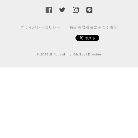
国旗ステッカー ウクライナ
S
プライバシーポリシー
特定商取引法に基づく表記
2022/03/09
【送料無料】JEEP Parking Onlyサインボード パーキングオンリー ヴィンテージ風 サインプレート ジープ ラングラ― ガレージサイン アメリカ雑貨 アメリカン雑貨 壁飾り ウォールデコレーション 壁面装飾 おしゃれ インテリア 雑貨
© 2012.Billboard Inc.-Mr.Seal Division
2021/07/25
★送料無料 USスイッチ+カバースイッチカバー ミスターシール アメリカンビンテージ！おしゃれなウッドスイッチプレート 1口用 全3色（グレー・ホワイト・ウッド）
ナチュラル
2021/06/16
この度は迅速にご対応頂き、ありがとうございました！ま
た宜しくお願い致します✨