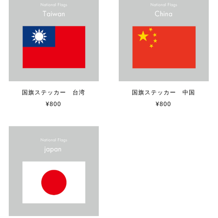
【送料無料】TOYOTA Parking Onlyサインボード パーキングオンリー ヴィンテージ風 サインプレート トヨタ ガレージサイン アメリカ雑貨 アメリカン雑貨 壁飾り ウォールデコレーション 壁面装飾 おしゃれ インテリア 雑貨
2025/04/25
サビ感がとても味がありカッコ良いです。 カ—ポ—トに
取り付けたいと思います。
国旗ステッカー 台湾
国旗ステッカー 中国
¥800
¥800
貼れる！はがせる！！室名カッティングシート「TOILET」
マットブラック（つや消し）
2023/02/17
カッティングシートをオーダー制作【3,500円】
2023/02/17