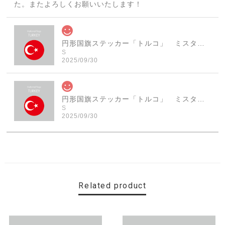
た。またよろしくお願いいたします！
円形国旗ステッカー「トルコ」 ミスターシールオリジナル 世界各国 国旗シール おしゃれ円型 旅行 おみやげ プレゼント ステッカーチューンなどに
S
2025/09/30
円形国旗ステッカー「トルコ」 ミスターシールオリジナル 世界各国 国旗シール おしゃれ円型 旅行 おみやげ プレゼント ステッカーチューンなどに
S
2025/09/30
素敵なステッカーで、ギャラリーにない国旗の円形も作っ
ていただけて、本当に有難く、助かりました！ 早速貼り
ました。ありがとうございました。
Related product
【送料無料】MINI Parking Onlyサインボード パーキングオンリー ヴィンテージ風 サインプレート ミニ ミニクーパー ミニクラシック ガレージサイン アメリカ雑貨 アメリカン雑貨 壁飾り ウォールデコレーション 壁面装飾 おしゃれ インテリア 雑貨
2025/06/10