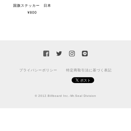
貼れる！はがせる！！室名カッティングシート「STAFF ONLY」
マットブラック（つや消し）
国旗ステッカー 日本
2023/02/17
¥800
カッティングシートをオーダー制作【3,000円】
2023/02/17
迅速な対応ありがとうございました！また機会があればよ
ろしくお願いいたします！
プライバシーポリシー
特定商取引法に基づく表記
国旗ステッカー ウクライナ
S
2022/03/09
© 2012.Billboard Inc.-Mr.Seal Division
【送料無料】JEEP Parking Onlyサインボード パーキングオンリー ヴィンテージ風 サインプレート ジープ ラングラ― ガレージサイン アメリカ雑貨 アメリカン雑貨 壁飾り ウォールデコレーション 壁面装飾 おしゃれ インテリア 雑貨
2021/07/25