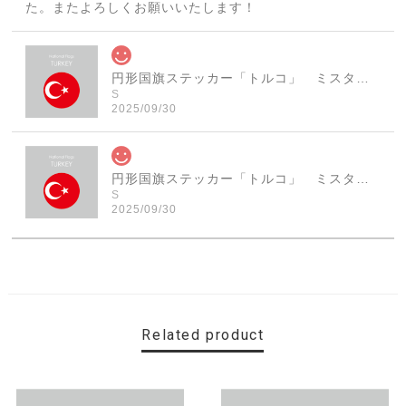
た。またよろしくお願いいたします！
円形国旗ステッカー「トルコ」 ミスターシールオリジナル 世界各国 国旗シール おしゃれ円型 旅行 おみやげ プレゼント ステッカーチューンなどに
S
2025/09/30
円形国旗ステッカー「トルコ」 ミスターシールオリジナル 世界各国 国旗シール おしゃれ円型 旅行 おみやげ プレゼント ステッカーチューンなどに
S
2025/09/30
素敵なステッカーで、ギャラリーにない国旗の円形も作っ
ていただけて、本当に有難く、助かりました！ 早速貼り
ました。ありがとうございました。
Related product
【送料無料】MINI Parking Onlyサインボード パーキングオンリー ヴィンテージ風 サインプレート ミニ ミニクーパー ミニクラシック ガレージサイン アメリカ雑貨 アメリカン雑貨 壁飾り ウォールデコレーション 壁面装飾 おしゃれ インテリア 雑貨
2025/06/10