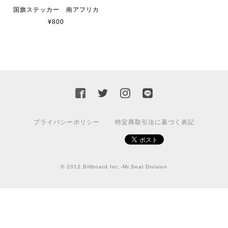
貼れる！はがせる！！室名カッティングシート「STAFF ONLY」
マットブラック（つや消し）
国旗ステッカー 南アフリカ
2023/02/17
¥800
カッティングシートをオーダー制作【3,000円】
2023/02/17
迅速な対応ありがとうございました！また機会があればよ
ろしくお願いいたします！
プライバシーポリシー
特定商取引法に基づく表記
国旗ステッカー ウクライナ
S
2022/03/09
© 2012.Billboard Inc.-Mr.Seal Division
【送料無料】JEEP Parking Onlyサインボード パーキングオンリー ヴィンテージ風 サインプレート ジープ ラングラ― ガレージサイン アメリカ雑貨 アメリカン雑貨 壁飾り ウォールデコレーション 壁面装飾 おしゃれ インテリア 雑貨
2021/07/25