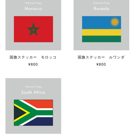
【送料無料】TOYOTA Parking Onlyサインボード パーキングオンリー ヴィンテージ風 サインプレート トヨタ ガレージサイン アメリカ雑貨 アメリカン雑貨 壁飾り ウォールデコレーション 壁面装飾 おしゃれ インテリア 雑貨
2025/04/25
サビ感がとても味がありカッコ良いです。 カ—ポ—トに
取り付けたいと思います。
国旗ステッカー モロッコ
国旗ステッカー ルワンダ
¥800
¥800
貼れる！はがせる！！室名カッティングシート「TOILET」
マットブラック（つや消し）
2023/02/17
カッティングシートをオーダー制作【3,500円】
2023/02/17