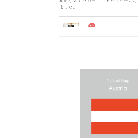
素敵なステッカーで、ギャラリーにな
ました。
2025/06/10
2025/04/25
サビ感がとても味がありカッコ良いで
貼れる！はがせる！！室
マットブラック（つや消し
2023/02/17