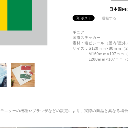
日本国内
通報する
ギニア
国旗ステッカー
素材：塩ビシール（屋内/屋外
サイズ：S120ｍｍ×80ｍｍ（
M160ｍｍ×107ｍｍ（
L280ｍｍ×187ｍｍ（
はモニターの機種やブラウザなどの設定により、実際の商品と異なる場