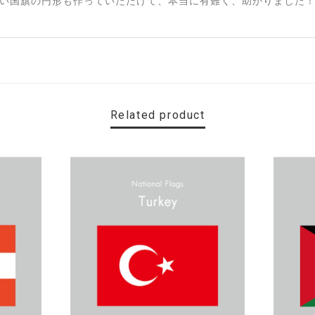
い国旗の円形も作っていただけて、本当に有難く、助かりました！
Related product
す。 カ—ポ—トに取り付けたいと思います。
名カッティングシート「TOILET」
）