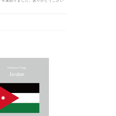
 早速貼りました。ありがとうござい
【送料無料】MINI Parking Onlyサインボード パーキングオンリー ヴィンテージ風 サインプレート ミニ ミニクーパー ミニクラシック ガレージサイン アメリカ雑貨 アメリカン雑貨 壁飾り ウォールデコレーション 壁面装飾 おしゃれ インテリア 雑貨
【送料無料】TOYOTA Parking Onlyサインボード パーキングオンリー ヴィンテージ風 サインプレート トヨタ ガレージサイン アメリカ雑貨 アメリカン雑貨 壁飾り ウォールデコレーション 壁面装飾 おしゃれ インテリア 雑貨