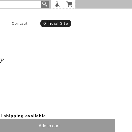
Contact
Official Site
ア
l shipping available
Add to cart