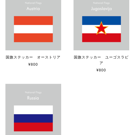
【送料無料】TOYOTA Parking Onlyサインボード パーキングオンリー ヴィンテージ風 サインプレート トヨタ ガレージサイン アメリカ雑貨 アメリカン雑貨 壁飾り ウォールデコレーション 壁面装飾 おしゃれ インテリア 雑貨
2025/04/25
サビ感がとても味がありカッコ良いです。 カ—ポ—トに
取り付けたいと思います。
国旗ステッカー オーストリア
国旗ステッカー ユーゴスラビ
ア
¥800
貼れる！はがせる！！室名カッティングシート「TOILET」
¥800
マットブラック（つや消し）
2023/02/17
カッティングシートをオーダー制作【3,500円】
2023/02/17