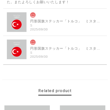
た。またよろしくお願いいたします！
円形国旗ステッカー「トルコ」 ミスターシールオリジナル 世界各国 国旗シール おしゃれ円型 旅行 おみやげ プレゼント ステッカーチューンなどに
S
2025/09/30
円形国旗ステッカー「トルコ」 ミスターシールオリジナル 世界各国 国旗シール おしゃれ円型 旅行 おみやげ プレゼント ステッカーチューンなどに
S
2025/09/30
素敵なステッカーで、ギャラリーにない国旗の円形も作っ
ていただけて、本当に有難く、助かりました！ 早速貼り
ました。ありがとうございました。
Related product
【送料無料】MINI Parking Onlyサインボード パーキングオンリー ヴィンテージ風 サインプレート ミニ ミニクーパー ミニクラシック ガレージサイン アメリカ雑貨 アメリカン雑貨 壁飾り ウォールデコレーション 壁面装飾 おしゃれ インテリア 雑貨
2025/06/10