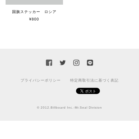
貼れる！はがせる！！室名カッティングシート「STAFF ONLY」
マットブラック（つや消し）
2023/02/17
国旗ステッカー ロシア
¥800
カッティングシートをオーダー制作【3,000円】
2023/02/17
迅速な対応ありがとうございました！また機会があればよ
ろしくお願いいたします！
プライバシーポリシー
特定商取引法に基づく表記
国旗ステッカー ウクライナ
S
2022/03/09
© 2012.Billboard Inc.-Mr.Seal Division
【送料無料】JEEP Parking Onlyサインボード パーキングオンリー ヴィンテージ風 サインプレート ジープ ラングラ― ガレージサイン アメリカ雑貨 アメリカン雑貨 壁飾り ウォールデコレーション 壁面装飾 おしゃれ インテリア 雑貨
2021/07/25