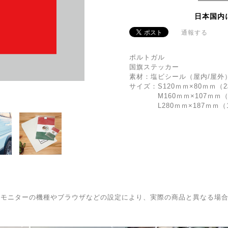
日本国内
通報する
ポルトガル
国旗ステッカー
素材：塩ビシール（屋内/屋外
サイズ：S120ｍｍ×80ｍｍ（
M160ｍｍ×107ｍｍ（
L280ｍｍ×187ｍｍ（
はモニターの機種やブラウザなどの設定により、実際の商品と異なる場