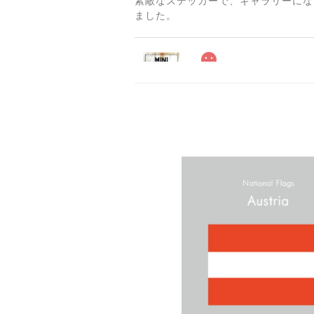
素敵なステッカーで、ギャラリーにな
ました。
2025/06/10
2025/04/25
サビ感がとても味がありカッコ良いで
貼れる！はがせる！！室
マットブラック（つや消し
2023/02/17