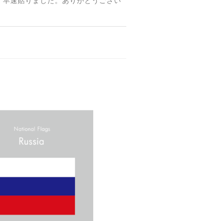
 早速貼りました。ありがとうござい
【送料無料】MINI Parking Onlyサインボード パーキングオンリー ヴィンテージ風 サインプレート ミニ ミニクーパー ミニクラシック ガレージサイン アメリカ雑貨 アメリカン雑貨 壁飾り ウォールデコレーション 壁面装飾 おしゃれ インテリア 雑貨
【送料無料】TOYOTA Parking Onlyサインボード パーキングオンリー ヴィンテージ風 サインプレート トヨタ ガレージサイン アメリカ雑貨 アメリカン雑貨 壁飾り ウォールデコレーション 壁面装飾 おしゃれ インテリア 雑貨