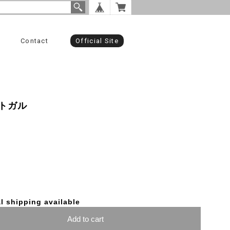
Contact
Official Site
トガル
l shipping available
Add to cart