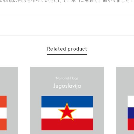
い国旗の円形も作っていただけて、本当に有難く、助かりました！
Related product
す。 カ—ポ—トに取り付けたいと思います。
名カッティングシート「TOILET」
）