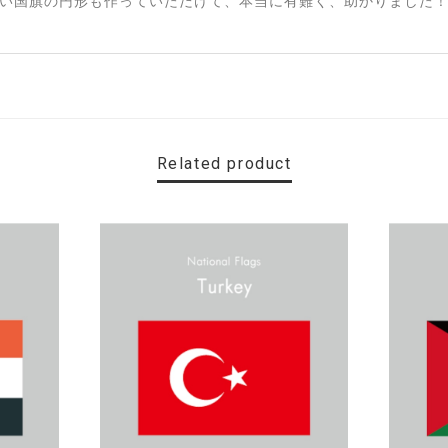
い国旗の円形も作っていただけて、本当に有難く、助かりました！
Related product
す。 カ—ポ—トに取り付けたいと思います。
名カッティングシート「TOILET」
）