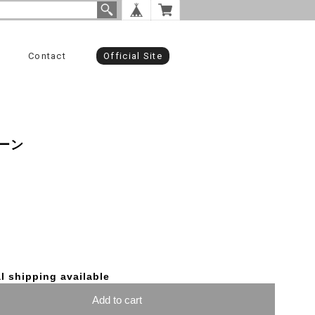
Contact
Official Site
ーン
l shipping available
Add to cart