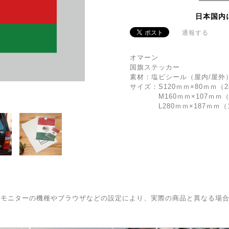
日本国内
通報する
オマーン
国旗ステッカー
素材：塩ビシール（屋内/屋外
サイズ：S120ｍｍ×80ｍｍ（
M160ｍｍ×107ｍｍ（
L280ｍｍ×187ｍｍ（
はモニターの機種やブラウザなどの設定により、実際の商品と異なる場