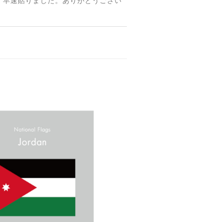
 早速貼りました。ありがとうござい
【送料無料】MINI Parking Onlyサインボード パーキングオンリー ヴィンテージ風 サインプレート ミニ ミニクーパー ミニクラシック ガレージサイン アメリカ雑貨 アメリカン雑貨 壁飾り ウォールデコレーション 壁面装飾 おしゃれ インテリア 雑貨
【送料無料】TOYOTA Parking Onlyサインボード パーキングオンリー ヴィンテージ風 サインプレート トヨタ ガレージサイン アメリカ雑貨 アメリカン雑貨 壁飾り ウォールデコレーション 壁面装飾 おしゃれ インテリア 雑貨