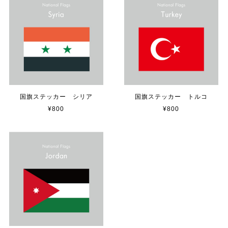
【送料無料】TOYOTA Parking Onlyサインボード パーキングオンリー ヴィンテージ風 サインプレート トヨタ ガレージサイン アメリカ雑貨 アメリカン雑貨 壁飾り ウォールデコレーション 壁面装飾 おしゃれ インテリア 雑貨
2025/04/25
サビ感がとても味がありカッコ良いです。 カ—ポ—トに
取り付けたいと思います。
国旗ステッカー シリア
国旗ステッカー トルコ
¥800
¥800
貼れる！はがせる！！室名カッティングシート「TOILET」
マットブラック（つや消し）
2023/02/17
カッティングシートをオーダー制作【3,500円】
2023/02/17