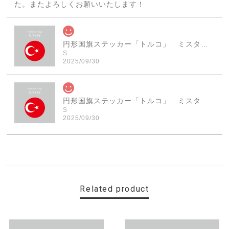
た。またよろしくお願いいたします！
円形国旗ステッカー「トルコ」 ミスターシールオリジナル 世界各国 国旗シール おしゃれ円型 旅行 おみやげ プレゼント ステッカーチューンなどに
S
2025/09/30
円形国旗ステッカー「トルコ」 ミスターシールオリジナル 世界各国 国旗シール おしゃれ円型 旅行 おみやげ プレゼント ステッカーチューンなどに
S
2025/09/30
素敵なステッカーで、ギャラリーにない国旗の円形も作っ
ていただけて、本当に有難く、助かりました！ 早速貼り
ました。ありがとうございました。
Related product
【送料無料】MINI Parking Onlyサインボード パーキングオンリー ヴィンテージ風 サインプレート ミニ ミニクーパー ミニクラシック ガレージサイン アメリカ雑貨 アメリカン雑貨 壁飾り ウォールデコレーション 壁面装飾 おしゃれ インテリア 雑貨
2025/06/10