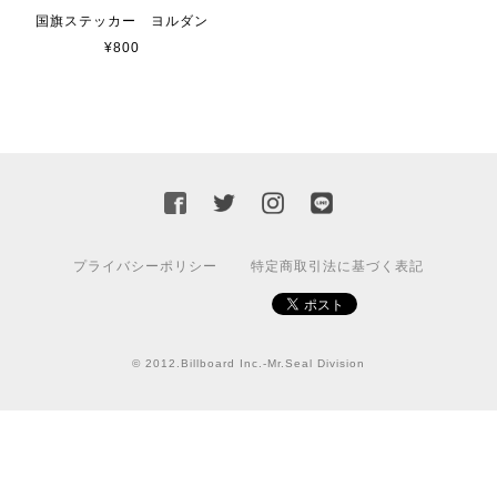
貼れる！はがせる！！室名カッティングシート「STAFF ONLY」
マットブラック（つや消し）
国旗ステッカー ヨルダン
2023/02/17
¥800
カッティングシートをオーダー制作【3,000円】
2023/02/17
迅速な対応ありがとうございました！また機会があればよ
ろしくお願いいたします！
プライバシーポリシー
特定商取引法に基づく表記
国旗ステッカー ウクライナ
S
2022/03/09
© 2012.Billboard Inc.-Mr.Seal Division
【送料無料】JEEP Parking Onlyサインボード パーキングオンリー ヴィンテージ風 サインプレート ジープ ラングラ― ガレージサイン アメリカ雑貨 アメリカン雑貨 壁飾り ウォールデコレーション 壁面装飾 おしゃれ インテリア 雑貨
2021/07/25