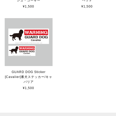
貼れる！はがせる！！室名カッティングシート「TOILET」
シュ・コーギー
ペット
マットブラック（つや消し）
¥1,500
¥1,500
2023/02/17
カッティングシートをオーダー制作【3,500円】
2023/02/17
貼れる！はがせる！！室名カッティングシート「STAFF ONLY」
マットブラック（つや消し）
2023/02/17
GUARD DOG Sticker
[Cavalier]番犬ステッカー/キャ
バリア
カッティングシートをオーダー制作【3,000円】
¥1,500
2023/02/17
迅速な対応ありがとうございました！また機会があればよ
ろしくお願いいたします！