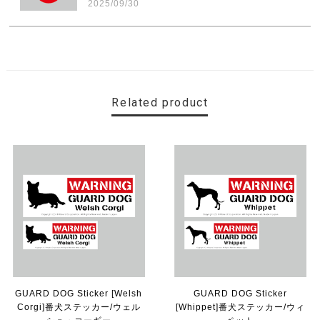
2025/09/30
素敵なステッカーで、ギャラリーにない国旗の円形も作っ
ていただけて、本当に有難く、助かりました！ 早速貼り
ました。ありがとうございました。
Related product
【送料無料】MINI Parking Onlyサインボード パーキングオンリー ヴィンテージ風 サインプレート ミニ ミニクーパー ミニクラシック ガレージサイン アメリカ雑貨 アメリカン雑貨 壁飾り ウォールデコレーション 壁面装飾 おしゃれ インテリア 雑貨
2025/06/10
【送料無料】TOYOTA Parking Onlyサインボード パーキングオンリー ヴィンテージ風 サインプレート トヨタ ガレージサイン アメリカ雑貨 アメリカン雑貨 壁飾り ウォールデコレーション 壁面装飾 おしゃれ インテリア 雑貨
2025/04/25
サビ感がとても味がありカッコ良いです。 カ—ポ—トに
取り付けたいと思います。
GUARD DOG Sticker [Welsh
GUARD DOG Sticker
Corgi]番犬ステッカー/ウェル
[Whippet]番犬ステッカー/ウィ