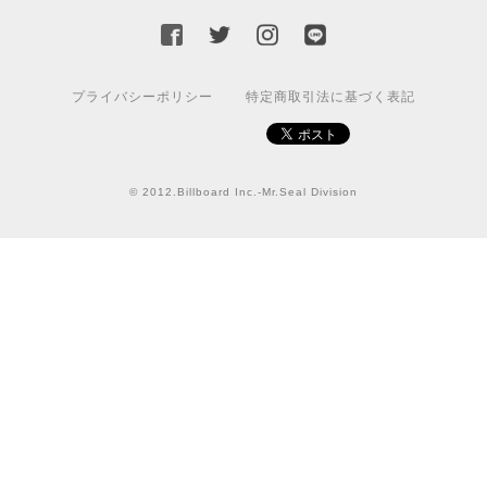
国旗ステッカー ウクライナ
S
プライバシーポリシー
特定商取引法に基づく表記
2022/03/09
【送料無料】JEEP Parking Onlyサインボード パーキングオンリー ヴィンテージ風 サインプレート ジープ ラングラ― ガレージサイン アメリカ雑貨 アメリカン雑貨 壁飾り ウォールデコレーション 壁面装飾 おしゃれ インテリア 雑貨
© 2012.Billboard Inc.-Mr.Seal Division
2021/07/25
★送料無料 USスイッチ+カバースイッチカバー ミスターシール アメリカンビンテージ！おしゃれなウッドスイッチプレート 1口用 全3色（グレー・ホワイト・ウッド）
ナチュラル
2021/06/16
この度は迅速にご対応頂き、ありがとうございました！ま
た宜しくお願い致します✨