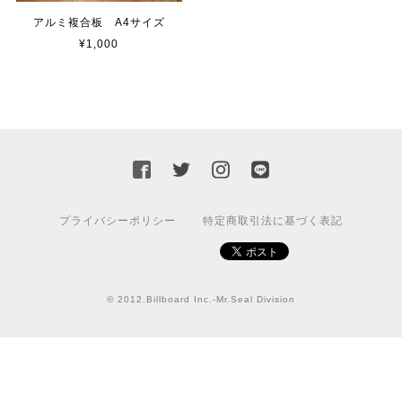
2023/02/17
アルミ複合板 A4サイズ
¥1,000
カッティングシートをオーダー制作【3,000円】
2023/02/17
迅速な対応ありがとうございました！また機会があればよ
ろしくお願いいたします！
プライバシーポリシー
特定商取引法に基づく表記
国旗ステッカー ウクライナ
S
2022/03/09
© 2012.Billboard Inc.-Mr.Seal Division
【送料無料】JEEP Parking Onlyサインボード パーキングオンリー ヴィンテージ風 サインプレート ジープ ラングラ― ガレージサイン アメリカ雑貨 アメリカン雑貨 壁飾り ウォールデコレーション 壁面装飾 おしゃれ インテリア 雑貨
2021/07/25