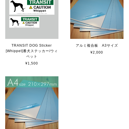
【送料無料】TOYOTA Parking Onlyサインボード パーキングオンリー ヴィンテージ風 サインプレート トヨタ ガレージサイン アメリカ雑貨 アメリカン雑貨 壁飾り ウォールデコレーション 壁面装飾 おしゃれ インテリア 雑貨
2025/04/25
サビ感がとても味がありカッコ良いです。 カ—ポ—トに
取り付けたいと思います。
TRANSIT DOG Sticker
アルミ複合板 A3サイズ
[Whippet]番犬ステッカー/ウィ
¥2,000
貼れる！はがせる！！室名カッティングシート「TOILET」
ペット
マットブラック（つや消し）
¥1,500
2023/02/17
カッティングシートをオーダー制作【3,500円】
2023/02/17
貼れる！はがせる！！室名カッティングシート「STAFF ONLY」
マットブラック（つや消し）