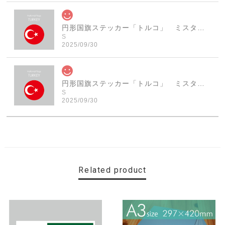
円形国旗ステッカー「トルコ」 ミスターシールオリジナル 世界各国 国旗シール おしゃれ円型 旅行 おみやげ プレゼント ステッカーチューンなどに
S
2025/09/30
円形国旗ステッカー「トルコ」 ミスターシールオリジナル 世界各国 国旗シール おしゃれ円型 旅行 おみやげ プレゼント ステッカーチューンなどに
S
2025/09/30
素敵なステッカーで、ギャラリーにない国旗の円形も作っ
ていただけて、本当に有難く、助かりました！ 早速貼り
ました。ありがとうございました。
Related product
【送料無料】MINI Parking Onlyサインボード パーキングオンリー ヴィンテージ風 サインプレート ミニ ミニクーパー ミニクラシック ガレージサイン アメリカ雑貨 アメリカン雑貨 壁飾り ウォールデコレーション 壁面装飾 おしゃれ インテリア 雑貨
2025/06/10