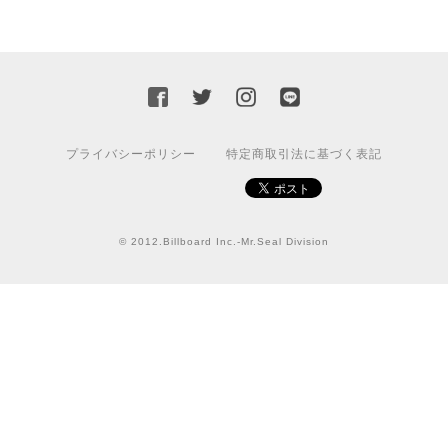
迅速な対応ありがとうございました！また機会があればよ
ろしくお願いいたします！
国旗ステッカー ウクライナ
S
プライバシーポリシー
特定商取引法に基づく表記
2022/03/09
【送料無料】JEEP Parking Onlyサインボード パーキングオンリー ヴィンテージ風 サインプレート ジープ ラングラ― ガレージサイン アメリカ雑貨 アメリカン雑貨 壁飾り ウォールデコレーション 壁面装飾 おしゃれ インテリア 雑貨
© 2012.Billboard Inc.-Mr.Seal Division
2021/07/25
★送料無料 USスイッチ+カバースイッチカバー ミスターシール アメリカンビンテージ！おしゃれなウッドスイッチプレート 1口用 全3色（グレー・ホワイト・ウッド）
ナチュラル
2021/06/16
この度は迅速にご対応頂き、ありがとうございました！ま
た宜しくお願い致します✨