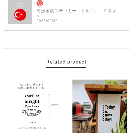
円形国旗ステッカー「トルコ」 ミスターシールオリジナル 世界各国 国旗シール おしゃれ円型 旅行 おみやげ プレゼント ステッカーチューンなどに
S
2025/09/30
素敵なステッカーで、ギャラリーにない国旗の円形も作っ
ていただけて、本当に有難く、助かりました！ 早速貼り
ました。ありがとうございました。
Related product
【送料無料】MINI Parking Onlyサインボード パーキングオンリー ヴィンテージ風 サインプレート ミニ ミニクーパー ミニクラシック ガレージサイン アメリカ雑貨 アメリカン雑貨 壁飾り ウォールデコレーション 壁面装飾 おしゃれ インテリア 雑貨
2025/06/10
【送料無料】TOYOTA Parking Onlyサインボード パーキングオンリー ヴィンテージ風 サインプレート トヨタ ガレージサイン アメリカ雑貨 アメリカン雑貨 壁飾り ウォールデコレーション 壁面装飾 おしゃれ インテリア 雑貨
2025/04/25
サビ感がとても味がありカッコ良いです。 カ—ポ—トに
取り付けたいと思います。