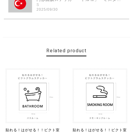
S
2025/09/30
素敵なステッカーで、ギャラリーにない国旗の円形も作っ
ていただけて、本当に有難く、助かりました！ 早速貼り
ました。ありがとうございました。
Related product
【送料無料】MINI Parking Onlyサインボード パーキングオンリー ヴィンテージ風 サインプレート ミニ ミニクーパー ミニクラシック ガレージサイン アメリカ雑貨 アメリカン雑貨 壁飾り ウォールデコレーション 壁面装飾 おしゃれ インテリア 雑貨
2025/06/10
【送料無料】TOYOTA Parking Onlyサインボード パーキングオンリー ヴィンテージ風 サインプレート トヨタ ガレージサイン アメリカ雑貨 アメリカン雑貨 壁飾り ウォールデコレーション 壁面装飾 おしゃれ インテリア 雑貨
2025/04/25
サビ感がとても味がありカッコ良いです。 カ—ポ—トに
取り付けたいと思います。
貼れる！はがせる！！ピクト室
貼れる！はがせる！！ピクト室