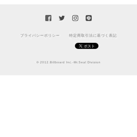
ろしくお願いいたします！
国旗ステッカー ウクライナ
S
プライバシーポリシー
特定商取引法に基づく表記
2022/03/09
【送料無料】JEEP Parking Onlyサインボード パーキングオンリー ヴィンテージ風 サインプレート ジープ ラングラ― ガレージサイン アメリカ雑貨 アメリカン雑貨 壁飾り ウォールデコレーション 壁面装飾 おしゃれ インテリア 雑貨
© 2012.Billboard Inc.-Mr.Seal Division
2021/07/25
★送料無料 USスイッチ+カバースイッチカバー ミスターシール アメリカンビンテージ！おしゃれなウッドスイッチプレート 1口用 全3色（グレー・ホワイト・ウッド）
ナチュラル
2021/06/16
この度は迅速にご対応頂き、ありがとうございました！ま
た宜しくお願い致します✨