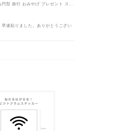
円形国旗ステッカー「トルコ」 ミスターシールオリジナル 世界各国 国旗シール おしゃれ円型 旅行 おみやげ プレゼント ステッカーチューンなどに
 早速貼りました。ありがとうござい
【送料無料】MINI Parking Onlyサインボード パーキングオンリー ヴィンテージ風 サインプレート ミニ ミニクーパー ミニクラシック ガレージサイン アメリカ雑貨 アメリカン雑貨 壁飾り ウォールデコレーション 壁面装飾 おしゃれ インテリア 雑貨
【送料無料】TOYOTA Parking Onlyサインボード パーキングオンリー ヴィンテージ風 サインプレート トヨタ ガレージサイン アメリカ雑貨 アメリカン雑貨 壁飾り ウォールデコレーション 壁面装飾 おしゃれ インテリア 雑貨