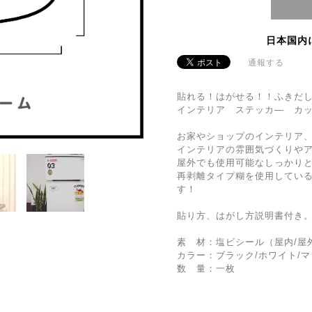
日本国内
通報する
貼れる！はがせる！！ふきだしカ
インテリア ステッカ― カ
お家やショップのインテリア、
インテリアの雰囲気づくりや
屋外でも使用可能なしっかり
再剥離タイプ糊を使用してい
す！
貼り方、はがし方説明書付き
素 材：塩ビシール（屋内/屋
カラー：ブラック/ホワイト/
数 量：一枚