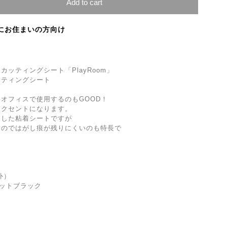
Add to cart
にお住まいの方向け
ッティングシート「PlayRoom」
ッティングシート
オフィスで使用するのもGOOD！
アクセントになります。
とした粘着シートですが
るのではがし痕が残りにくいのも特長で
。
外）
マットブラック