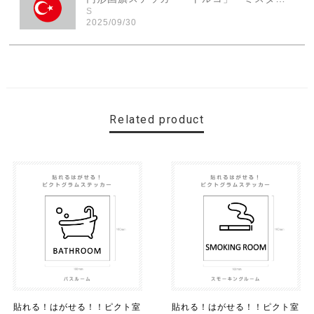
S
2025/09/30
素敵なステッカーで、ギャラリーにない国旗の円形も作っ
ていただけて、本当に有難く、助かりました！ 早速貼り
ました。ありがとうございました。
Related product
【送料無料】MINI Parking Onlyサインボード パーキングオンリー ヴィンテージ風 サインプレート ミニ ミニクーパー ミニクラシック ガレージサイン アメリカ雑貨 アメリカン雑貨 壁飾り ウォールデコレーション 壁面装飾 おしゃれ インテリア 雑貨
2025/06/10
【送料無料】TOYOTA Parking Onlyサインボード パーキングオンリー ヴィンテージ風 サインプレート トヨタ ガレージサイン アメリカ雑貨 アメリカン雑貨 壁飾り ウォールデコレーション 壁面装飾 おしゃれ インテリア 雑貨
2025/04/25
サビ感がとても味がありカッコ良いです。 カ—ポ—トに
取り付けたいと思います。
貼れる！はがせる！！ピクト室
貼れる！はがせる！！ピクト室