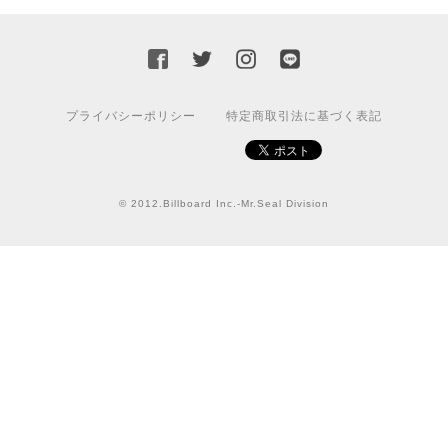
ろしくお願いいたします！
国旗ステッカー ウクライナ
S
プライバシーポリシー
特定商取引法に基づく表記
2022/03/09
【送料無料】JEEP Parking Onlyサインボード パーキングオンリー ヴィンテージ風 サインプレート ジープ ラングラ― ガレージサイン アメリカ雑貨 アメリカン雑貨 壁飾り ウォールデコレーション 壁面装飾 おしゃれ インテリア 雑貨
© 2012.Billboard Inc.-Mr.Seal Division
2021/07/25
★送料無料 USスイッチ+カバースイッチカバー ミスターシール アメリカンビンテージ！おしゃれなウッドスイッチプレート 1口用 全3色（グレー・ホワイト・ウッド）
ナチュラル
2021/06/16
この度は迅速にご対応頂き、ありがとうございました！ま
た宜しくお願い致します✨