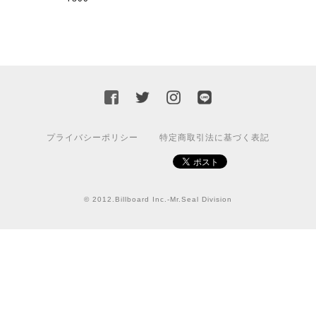
カッティングシートをオーダー制作【3,000円】
2023/02/17
迅速な対応ありがとうございました！また機会があればよ
ろしくお願いいたします！
国旗ステッカー ウクライナ
プライバシーポリシー
特定商取引法に基づく表記
S
2022/03/09
© 2012.Billboard Inc.-Mr.Seal Division
【送料無料】JEEP Parking Onlyサインボード パーキングオンリー ヴィンテージ風 サインプレート ジープ ラングラ― ガレージサイン アメリカ雑貨 アメリカン雑貨 壁飾り ウォールデコレーション 壁面装飾 おしゃれ インテリア 雑貨
2021/07/25
★送料無料 USスイッチ+カバースイッチカバー ミスターシール アメリカンビンテージ！おしゃれなウッドスイッチプレート 1口用 全3色（グレー・ホワイト・ウッド）
ナチュラル
2021/06/16