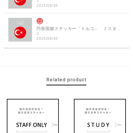
S
2025/09/30
円形国旗ステッカー「トルコ」 ミスターシールオリジナル 世界各国 国旗シール おしゃれ円型 旅行 おみやげ プレゼント ステッカーチューンなどに
S
2025/09/30
素敵なステッカーで、ギャラリーにない国旗の円形も作っ
ていただけて、本当に有難く、助かりました！ 早速貼り
ました。ありがとうございました。
Related product
【送料無料】MINI Parking Onlyサインボード パーキングオンリー ヴィンテージ風 サインプレート ミニ ミニクーパー ミニクラシック ガレージサイン アメリカ雑貨 アメリカン雑貨 壁飾り ウォールデコレーション 壁面装飾 おしゃれ インテリア 雑貨
2025/06/10
【送料無料】TOYOTA Parking Onlyサインボード パーキングオンリー ヴィンテージ風 サインプレート トヨタ ガレージサイン アメリカ雑貨 アメリカン雑貨 壁飾り ウォールデコレーション 壁面装飾 おしゃれ インテリア 雑貨
2025/04/25