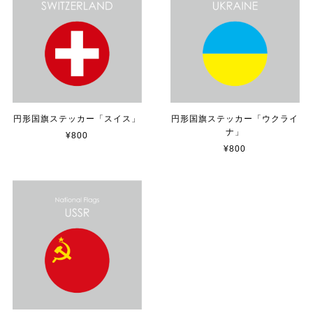
【送料無料】TOYOTA Parking Onlyサインボード パーキングオンリー ヴィンテージ風 サインプレート トヨタ ガレージサイン アメリカ雑貨 アメリカン雑貨 壁飾り ウォールデコレーション 壁面装飾 おしゃれ インテリア 雑貨
2025/04/25
サビ感がとても味がありカッコ良いです。 カ—ポ—トに
取り付けたいと思います。
円形国旗ステッカー「スイス」
円形国旗ステッカー「ウクライ
ナ」
¥800
貼れる！はがせる！！室名カッティングシート「TOILET」
¥800
マットブラック（つや消し）
2023/02/17
カッティングシートをオーダー制作【3,500円】
2023/02/17
貼れる！はがせる！！室名カッティングシート「STAFF ONLY」