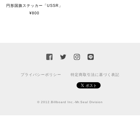
マットブラック（つや消し）
2023/02/17
円形国旗ステッカー「USSR」
¥800
カッティングシートをオーダー制作【3,000円】
2023/02/17
迅速な対応ありがとうございました！また機会があればよ
ろしくお願いいたします！
プライバシーポリシー
特定商取引法に基づく表記
国旗ステッカー ウクライナ
S
2022/03/09
© 2012.Billboard Inc.-Mr.Seal Division
【送料無料】JEEP Parking Onlyサインボード パーキングオンリー ヴィンテージ風 サインプレート ジープ ラングラ― ガレージサイン アメリカ雑貨 アメリカン雑貨 壁飾り ウォールデコレーション 壁面装飾 おしゃれ インテリア 雑貨
2021/07/25