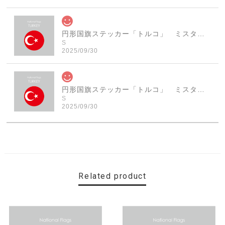
円形国旗ステッカー「トルコ」 ミスターシールオリジナル 世界各国 国旗シール おしゃれ円型 旅行 おみやげ プレゼント ステッカーチューンなどに
S
2025/09/30
円形国旗ステッカー「トルコ」 ミスターシールオリジナル 世界各国 国旗シール おしゃれ円型 旅行 おみやげ プレゼント ステッカーチューンなどに
S
2025/09/30
素敵なステッカーで、ギャラリーにない国旗の円形も作っ
ていただけて、本当に有難く、助かりました！ 早速貼り
ました。ありがとうございました。
Related product
【送料無料】MINI Parking Onlyサインボード パーキングオンリー ヴィンテージ風 サインプレート ミニ ミニクーパー ミニクラシック ガレージサイン アメリカ雑貨 アメリカン雑貨 壁飾り ウォールデコレーション 壁面装飾 おしゃれ インテリア 雑貨
2025/06/10