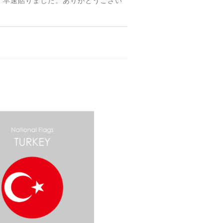
 早速貼りました。ありがとうござい
【送料無料】MINI Parking Onlyサインボード パーキングオンリー ヴィンテージ風 サインプレート ミニ ミニクーパー ミニクラシック ガレージサイン アメリカ雑貨 アメリカン雑貨 壁飾り ウォールデコレーション 壁面装飾 おしゃれ インテリア 雑貨
【送料無料】TOYOTA Parking Onlyサインボード パーキングオンリー ヴィンテージ風 サインプレート トヨタ ガレージサイン アメリカ雑貨 アメリカン雑貨 壁飾り ウォールデコレーション 壁面装飾 おしゃれ インテリア 雑貨