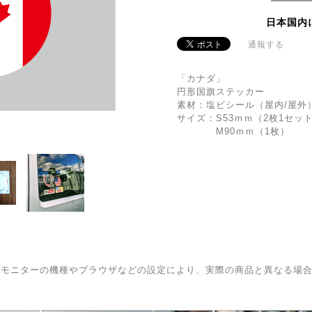
日本国内
通報する
「カナダ」
円形国旗ステッカー
素材：塩ビシール（屋内/屋外
サイズ：S53ｍｍ（2枚1セッ
M90ｍｍ（1枚）
はモニターの機種やブラウザなどの設定により、実際の商品と異なる場