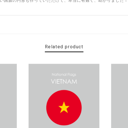
い国旗の円形も作っていただけて、本当に有難く、助かりました！
Related product
す。 カ—ポ—トに取り付けたいと思います。
名カッティングシート「TOILET」
）