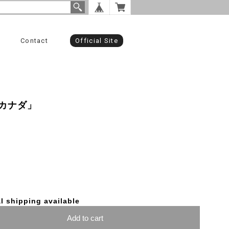
Contact
Official Site
カナダ」
l shipping available
Add to cart