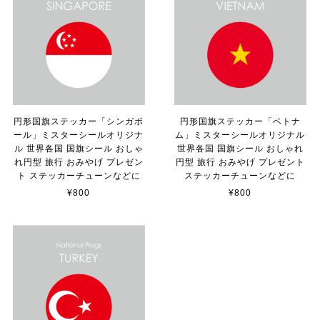
【送料無料】TOYOTA Parking Onlyサインボード パーキングオンリー ヴィンテージ風 サインプレート トヨタ ガレージサイン アメリカ雑貨 アメリカン雑貨 壁飾り ウォールデコレーション 壁面装飾 おしゃれ インテリア 雑貨
2025/04/25
サビ感がとても味がありカッコ良いです。 カ—ポ—トに
取り付けたいと思います。
円形国旗ステッカー「シンガポ
円形国旗ステッカー「ベトナ
ール」ミスターシールオリジナ
ム」ミスターシールオリジナル
貼れる！はがせる！！室名カッティングシート「TOILET」
ル 世界各国 国旗シール おしゃ
世界各国 国旗シール おしゃれ
マットブラック（つや消し）
れ円型 旅行 おみやげ プレゼン
円型 旅行 おみやげ プレゼント
2023/02/17
ト ステッカーチューンなどに
ステッカーチューンなどに
¥800
¥800
カッティングシートをオーダー制作【3,500円】
2023/02/17
貼れる！はがせる！！室名カッティングシート「STAFF ONLY」