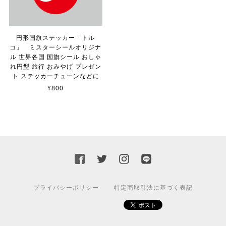
マットブラック（つや消し）
2023/02/17
円形国旗ステッカー「トル
カッティングシートをオーダー制作【3,000円】
コ」 ミスターシールオリジナ
2023/02/17
ル 世界各国 国旗シール おしゃ
れ円型 旅行 おみやげ プレゼン
ト ステッカーチューンなどに
迅速な対応ありがとうございました！また機会があればよ
¥800
ろしくお願いいたします！
国旗ステッカー ウクライナ
S
2022/03/09
プライバシーポリシー
特定商取引法に基づく表記
【送料無料】JEEP Parking Onlyサインボード パーキングオンリー ヴィンテージ風 サインプレート ジープ ラングラ― ガレージサイン アメリカ雑貨 アメリカン雑貨 壁飾り ウォールデコレーション 壁面装飾 おしゃれ インテリア 雑貨
2021/07/25