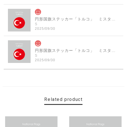
円形国旗ステッカー「トルコ」 ミスターシールオリジナル 世界各国 国旗シール おしゃれ円型 旅行 おみやげ プレゼント ステッカーチューンなどに
S
2025/09/30
円形国旗ステッカー「トルコ」 ミスターシールオリジナル 世界各国 国旗シール おしゃれ円型 旅行 おみやげ プレゼント ステッカーチューンなどに
S
2025/09/30
素敵なステッカーで、ギャラリーにない国旗の円形も作っ
ていただけて、本当に有難く、助かりました！ 早速貼り
ました。ありがとうございました。
Related product
【送料無料】MINI Parking Onlyサインボード パーキングオンリー ヴィンテージ風 サインプレート ミニ ミニクーパー ミニクラシック ガレージサイン アメリカ雑貨 アメリカン雑貨 壁飾り ウォールデコレーション 壁面装飾 おしゃれ インテリア 雑貨
2025/06/10