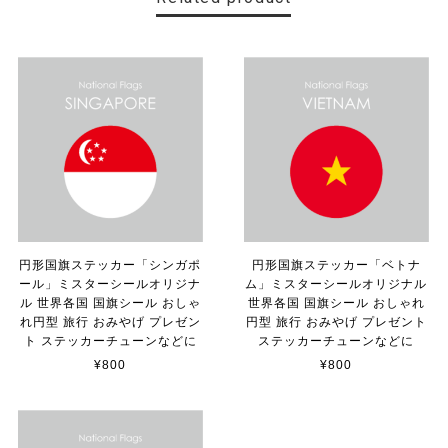
【送料無料】MINI Parking Onlyサインボード パーキングオンリー ヴィンテージ風 サインプレート ミニ ミニクーパー ミニクラシック ガレージサイン アメリカ雑貨 アメリカン雑貨 壁飾り ウォールデコレーション 壁面装飾 おしゃれ インテリア 雑貨
2025/06/10
【送料無料】TOYOTA Parking Onlyサインボード パーキングオンリー ヴィンテージ風 サインプレート トヨタ ガレージサイン アメリカ雑貨 アメリカン雑貨 壁飾り ウォールデコレーション 壁面装飾 おしゃれ インテリア 雑貨
2025/04/25
サビ感がとても味がありカッコ良いです。 カ—ポ—トに
取り付けたいと思います。
円形国旗ステッカー「シンガポ
円形国旗ステッカー「ベトナ
ール」ミスターシールオリジナ
ム」ミスターシールオリジナル
貼れる！はがせる！！室名カッティングシート「TOILET」
ル 世界各国 国旗シール おしゃ
世界各国 国旗シール おしゃれ
マットブラック（つや消し）
れ円型 旅行 おみやげ プレゼン
円型 旅行 おみやげ プレゼント
2023/02/17
ト ステッカーチューンなどに
ステッカーチューンなどに
¥800
¥800
カッティングシートをオーダー制作【3,500円】
2023/02/17