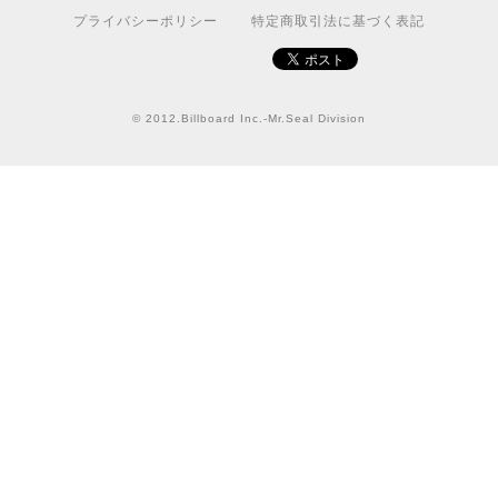
プライバシーポリシー
特定商取引法に基づく表記
【送料無料】JEEP Parking Onlyサインボード パーキングオンリー ヴィンテージ風 サインプレート ジープ ラングラ― ガレージサイン アメリカ雑貨 アメリカン雑貨 壁飾り ウォールデコレーション 壁面装飾 おしゃれ インテリア 雑貨
2021/07/25
© 2012.Billboard Inc.-Mr.Seal Division
★送料無料 USスイッチ+カバースイッチカバー ミスターシール アメリカンビンテージ！おしゃれなウッドスイッチプレート 1口用 全3色（グレー・ホワイト・ウッド）
ナチュラル
2021/06/16
この度は迅速にご対応頂き、ありがとうございました！ま
た宜しくお願い致します✨
GUARD DOG Sticker [LabradorRetriever]番犬ステッカー/ラブラドールレトリーバー
2020/10/23
カッティングシートをオーダー制作【4,000円】
2020/09/21