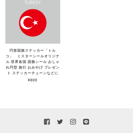
貼れる！はがせる！！室名カッティングシート「STAFF ONLY」
マットブラック（つや消し）
2023/02/17
円形国旗ステッカー「トル
カッティングシートをオーダー制作【3,000円】
コ」 ミスターシールオリジナ
2023/02/17
ル 世界各国 国旗シール おしゃ
れ円型 旅行 おみやげ プレゼン
ト ステッカーチューンなどに
迅速な対応ありがとうございました！また機会があればよ
¥800
ろしくお願いいたします！
国旗ステッカー ウクライナ
S
2022/03/09