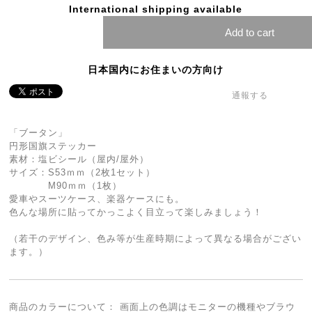
International shipping available
Add to cart
日本国内にお住まいの方向け
通報する
「ブータン」
円形国旗ステッカー
素材：塩ビシール（屋内/屋外）
サイズ：S53ｍｍ（2枚1セット）
M90ｍｍ（1枚）
愛車やスーツケース、楽器ケースにも。
色んな場所に貼ってかっこよく目立って楽しみましょう！
（若干のデザイン、色み等が生産時期によって異なる場合がござい
ます。）
商品のカラーについて： 画面上の色調はモニターの機種やブラウ