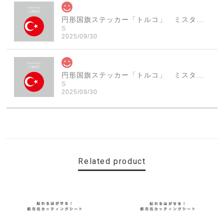
円形国旗ステッカー「トルコ」 ミスターシールオリジナル 世界各国 国旗シール おしゃれ円型 旅行 おみやげ プレゼント ステッカーチューンなどに
S
2025/09/30
円形国旗ステッカー「トルコ」 ミスターシールオリジナル 世界各国 国旗シール おしゃれ円型 旅行 おみやげ プレゼント ステッカーチューンなどに
S
2025/09/30
素敵なステッカーで、ギャラリーにない国旗の円形も作っ
ていただけて、本当に有難く、助かりました！ 早速貼り
ました。ありがとうございました。
Related product
【送料無料】MINI Parking Onlyサインボード パーキングオンリー ヴィンテージ風 サインプレート ミニ ミニクーパー ミニクラシック ガレージサイン アメリカ雑貨 アメリカン雑貨 壁飾り ウォールデコレーション 壁面装飾 おしゃれ インテリア 雑貨
2025/06/10