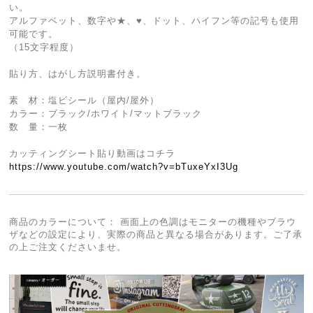
い。
アルファベット、数字や★、♥、ドット、ハイフン等の記号も使用
可能です。
（15文字程度）
貼り方、はがし方説明書付き。
素 材：塩ビシール（屋内/屋外）
カラー：ブラック/ホワイト/マットブラック
数 量：一枚
カッティングシート貼り動画はコチラ
https://www.youtube.com/watch?v=bTuxeYxI3Ug
商品のカラーについて： 画面上の色調はモニターの機種やブラウ
ザなどの設定により、実際の商品と異なる場合があります。ご了承
の上ご注文くださいませ。