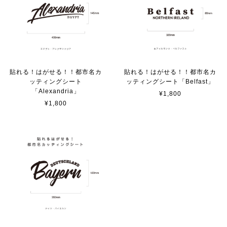
【送料無料】TOYOTA Parking Onlyサインボード パーキングオンリー ヴィンテージ風 サインプレート トヨタ ガレージサイン アメリカ雑貨 アメリカン雑貨 壁飾り ウォールデコレーション 壁面装飾 おしゃれ インテリア 雑貨
2025/04/25
サビ感がとても味がありカッコ良いです。 カ—ポ—トに
取り付けたいと思います。
貼れる！はがせる！！都市名カ
貼れる！はがせる！！都市名カ
ッティングシート
ッティングシート「Belfast」
貼れる！はがせる！！室名カッティングシート「TOILET」
「Alexandria」
¥1,800
マットブラック（つや消し）
¥1,800
2023/02/17
カッティングシートをオーダー制作【3,500円】
2023/02/17
貼れる！はがせる！！室名カッティングシート「STAFF ONLY」
マットブラック（つや消し）
2023/02/17