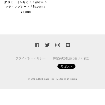
貼れる！はがせる！！都市名カ
ッティングシート「Bayern」
¥1,800
カッティングシートをオーダー制作【3,000円】
2023/02/17
迅速な対応ありがとうございました！また機会があればよ
ろしくお願いいたします！
国旗ステッカー ウクライナ
プライバシーポリシー
特定商取引法に基づく表記
S
2022/03/09
© 2012.Billboard Inc.-Mr.Seal Division
【送料無料】JEEP Parking Onlyサインボード パーキングオンリー ヴィンテージ風 サインプレート ジープ ラングラ― ガレージサイン アメリカ雑貨 アメリカン雑貨 壁飾り ウォールデコレーション 壁面装飾 おしゃれ インテリア 雑貨
2021/07/25