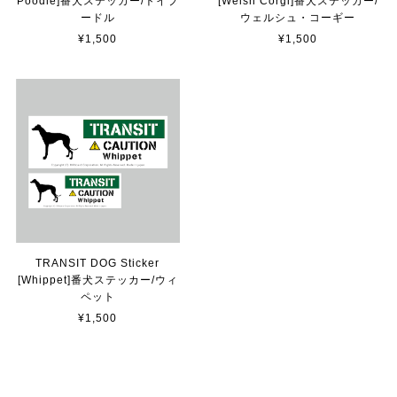
Poodle]番犬ステッカー/トイプ
[Welsh Corgi]番犬ステッカー/
貼れる！はがせる！！室名カッティングシート「TOILET」
ードル
ウェルシュ・コーギー
マットブラック（つや消し）
¥1,500
¥1,500
2023/02/17
カッティングシートをオーダー制作【3,500円】
2023/02/17
貼れる！はがせる！！室名カッティングシート「STAFF ONLY」
マットブラック（つや消し）
2023/02/17
TRANSIT DOG Sticker
[Whippet]番犬ステッカー/ウィ
ペット
カッティングシートをオーダー制作【3,000円】
¥1,500
2023/02/17
迅速な対応ありがとうございました！また機会があればよ