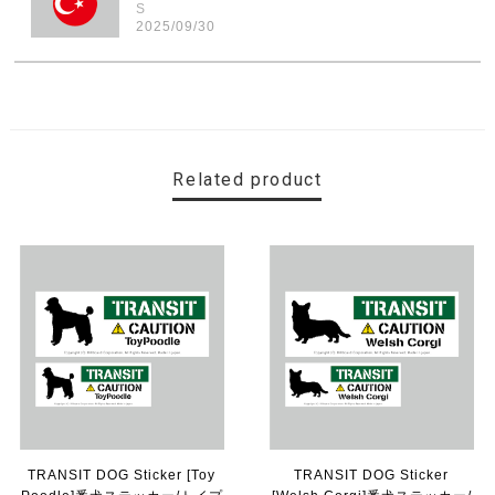
S
2025/09/30
素敵なステッカーで、ギャラリーにない国旗の円形も作っ
ていただけて、本当に有難く、助かりました！ 早速貼り
ました。ありがとうございました。
Related product
【送料無料】MINI Parking Onlyサインボード パーキングオンリー ヴィンテージ風 サインプレート ミニ ミニクーパー ミニクラシック ガレージサイン アメリカ雑貨 アメリカン雑貨 壁飾り ウォールデコレーション 壁面装飾 おしゃれ インテリア 雑貨
2025/06/10
【送料無料】TOYOTA Parking Onlyサインボード パーキングオンリー ヴィンテージ風 サインプレート トヨタ ガレージサイン アメリカ雑貨 アメリカン雑貨 壁飾り ウォールデコレーション 壁面装飾 おしゃれ インテリア 雑貨
2025/04/25
サビ感がとても味がありカッコ良いです。 カ—ポ—トに
取り付けたいと思います。
TRANSIT DOG Sticker [Toy
TRANSIT DOG Sticker