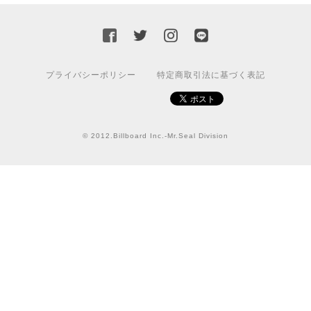
ろしくお願いいたします！
国旗ステッカー ウクライナ
S
プライバシーポリシー
特定商取引法に基づく表記
2022/03/09
【送料無料】JEEP Parking Onlyサインボード パーキングオンリー ヴィンテージ風 サインプレート ジープ ラングラ― ガレージサイン アメリカ雑貨 アメリカン雑貨 壁飾り ウォールデコレーション 壁面装飾 おしゃれ インテリア 雑貨
© 2012.Billboard Inc.-Mr.Seal Division
2021/07/25
★送料無料 USスイッチ+カバースイッチカバー ミスターシール アメリカンビンテージ！おしゃれなウッドスイッチプレート 1口用 全3色（グレー・ホワイト・ウッド）
ナチュラル
2021/06/16
この度は迅速にご対応頂き、ありがとうございました！ま
た宜しくお願い致します✨