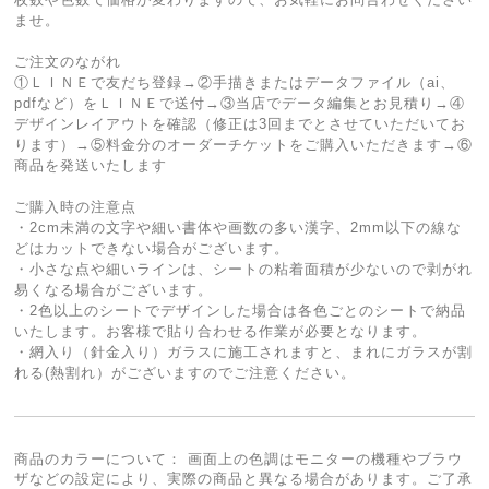
ませ。
ご注文のながれ
①ＬＩＮＥで友だち登録→②手描きまたはデータファイル（ai、
pdfなど）をＬＩＮＥで送付→③当店でデータ編集とお見積り→④
デザインレイアウトを確認（修正は3回までとさせていただいてお
ります）→⑤料金分のオーダーチケットをご購入いただきます→⑥
商品を発送いたします
ご購入時の注意点
・2cm未満の文字や細い書体や画数の多い漢字、2mm以下の線な
どはカットできない場合がございます。
・小さな点や細いラインは、シートの粘着面積が少ないので剥がれ
易くなる場合がございます。
・2色以上のシートでデザインした場合は各色ごとのシートで納品
いたします。お客様で貼り合わせる作業が必要となります。
・網入り（針金入り）ガラスに施工されますと、まれにガラスが割
れる(熱割れ）がございますのでご注意ください。
商品のカラーについて： 画面上の色調はモニターの機種やブラウ
ザなどの設定により、実際の商品と異なる場合があります。ご了承