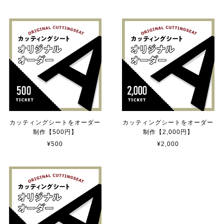
2025/06/10
【送料無料】TOYOTA Parking Onlyサインボード パーキングオンリー ヴィンテージ風 サインプレート トヨタ ガレージサイン アメリカ雑貨 アメリカン雑貨 壁飾り ウォールデコレーション 壁面装飾 おしゃれ インテリア 雑貨
2025/04/25
サビ感がとても味がありカッコ良いです。 カ—ポ—トに
取り付けたいと思います。
カッティングシートをオーダー
カッティングシートをオーダー
制作【500円】
制作【2,000円】
貼れる！はがせる！！室名カッティングシート「TOILET」
¥500
¥2,000
マットブラック（つや消し）
2023/02/17
カッティングシートをオーダー制作【3,500円】
2023/02/17