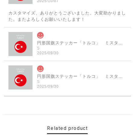
2025/10/07
カスタマイズ、ありがとうございました。大変助かりまし
た。またよろしくお願いいたします！
円形国旗ステッカー「トルコ」 ミスターシールオリジナル 世界各国 国旗シール おしゃれ円型 旅行 おみやげ プレゼント ステッカーチューンなどに
S
2025/09/30
円形国旗ステッカー「トルコ」 ミスターシールオリジナル 世界各国 国旗シール おしゃれ円型 旅行 おみやげ プレゼント ステッカーチューンなどに
S
2025/09/30
素敵なステッカーで、ギャラリーにない国旗の円形も作っ
ていただけて、本当に有難く、助かりました！ 早速貼り
ました。ありがとうございました。
Related product
【送料無料】MINI Parking Onlyサインボード パーキングオンリー ヴィンテージ風 サインプレート ミニ ミニクーパー ミニクラシック ガレージサイン アメリカ雑貨 アメリカン雑貨 壁飾り ウォールデコレーション 壁面装飾 おしゃれ インテリア 雑貨