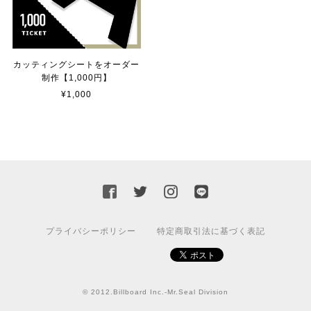
貼れる！はがせる！！室名カッティングシート「STAFF ONLY」
マットブラック（つや消し）
2023/02/17
カッティングシートをオーダー
制作【1,000円】
¥1,000
カッティングシートをオーダー制作【3,000円】
2023/02/17
迅速な対応ありがとうございました！また機会があればよ
ろしくお願いいたします！
プライバシーポリシー
特定商取引法に基づく表記
国旗ステッカー ウクライナ
S
2022/03/09
© 2012.Billboard Inc.-Mr.Seal Division