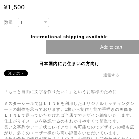
¥1,500
数量
International shipping available
Add to cart
日本国内にお住まいの方向け
通報する
「もっと自由に文字を作りたい！」というお客様のために
ミスターシールではＬＩＮＥを利用したオリジナルカッティングシ
ートの制作を承っております。1枚から制作可能で手描きの画像を
ＬＩＮＥで送っていただければ当店ででデザイン編集いたします。
仕上がりイメージを確認するのもわかりやすくて簡単です。
長い文字列やアーチ状にレイアウトも可能なのでデザインの幅も広
がり、多くのユーザー様から高い評価をいただいています。
枚数や色数で価格が変わりますので、お気軽にお問合わせください