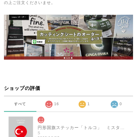
の上ご注文くださいませ。
ショップの評価
すべて
16
1
0
円形国旗ステッカー「トルコ」 ミスターシールオリジナル 世界各国 国旗シール おしゃれ円型 旅行 おみやげ プレゼント ステッカーチューンなどに
S