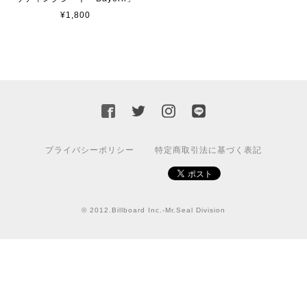
¥1,800
カッティングシートをオーダー制作【3,000円】
2023/02/17
迅速な対応ありがとうございました！また機会があればよ
ろしくお願いいたします！
国旗ステッカー ウクライナ
プライバシーポリシー
特定商取引法に基づく表記
S
2022/03/09
© 2012.Billboard Inc.-Mr.Seal Division
【送料無料】JEEP Parking Onlyサインボード パーキングオンリー ヴィンテージ風 サインプレート ジープ ラングラ― ガレージサイン アメリカ雑貨 アメリカン雑貨 壁飾り ウォールデコレーション 壁面装飾 おしゃれ インテリア 雑貨
2021/07/25
★送料無料 USスイッチ+カバースイッチカバー ミスターシール アメリカンビンテージ！おしゃれなウッドスイッチプレート 1口用 全3色（グレー・ホワイト・ウッド）