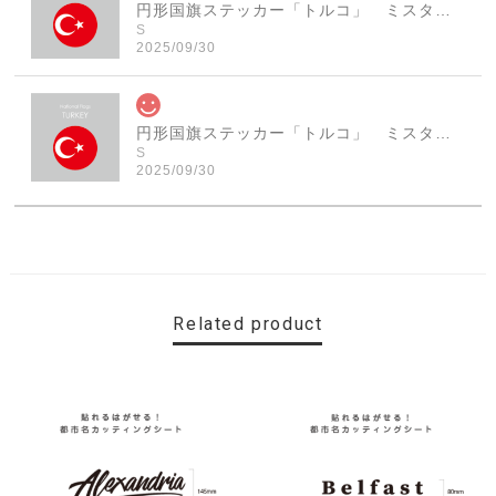
円形国旗ステッカー「トルコ」 ミスターシールオリジナル 世界各国 国旗シール おしゃれ円型 旅行 おみやげ プレゼント ステッカーチューンなどに
S
2025/09/30
円形国旗ステッカー「トルコ」 ミスターシールオリジナル 世界各国 国旗シール おしゃれ円型 旅行 おみやげ プレゼント ステッカーチューンなどに
S
2025/09/30
素敵なステッカーで、ギャラリーにない国旗の円形も作っ
ていただけて、本当に有難く、助かりました！ 早速貼り
ました。ありがとうございました。
Related product
【送料無料】MINI Parking Onlyサインボード パーキングオンリー ヴィンテージ風 サインプレート ミニ ミニクーパー ミニクラシック ガレージサイン アメリカ雑貨 アメリカン雑貨 壁飾り ウォールデコレーション 壁面装飾 おしゃれ インテリア 雑貨
2025/06/10
【送料無料】TOYOTA Parking Onlyサインボード パーキングオンリー ヴィンテージ風 サインプレート トヨタ ガレージサイン アメリカ雑貨 アメリカン雑貨 壁飾り ウォールデコレーション 壁面装飾 おしゃれ インテリア 雑貨
2025/04/25