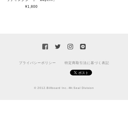
¥1,800
カッティングシートをオーダー制作【3,000円】
2023/02/17
迅速な対応ありがとうございました！また機会があればよ
ろしくお願いいたします！
国旗ステッカー ウクライナ
プライバシーポリシー
特定商取引法に基づく表記
S
2022/03/09
© 2012.Billboard Inc.-Mr.Seal Division
【送料無料】JEEP Parking Onlyサインボード パーキングオンリー ヴィンテージ風 サインプレート ジープ ラングラ― ガレージサイン アメリカ雑貨 アメリカン雑貨 壁飾り ウォールデコレーション 壁面装飾 おしゃれ インテリア 雑貨
2021/07/25
★送料無料 USスイッチ+カバースイッチカバー ミスターシール アメリカンビンテージ！おしゃれなウッドスイッチプレート 1口用 全3色（グレー・ホワイト・ウッド）