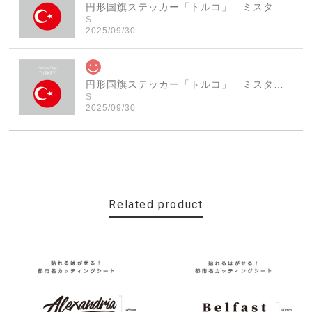
円形国旗ステッカー「トルコ」 ミスターシールオリジナル 世界各国 国旗シール おしゃれ円型 旅行 おみやげ プレゼント ステッカーチューンなどに
S
2025/09/30
円形国旗ステッカー「トルコ」 ミスターシールオリジナル 世界各国 国旗シール おしゃれ円型 旅行 おみやげ プレゼント ステッカーチューンなどに
S
2025/09/30
素敵なステッカーで、ギャラリーにない国旗の円形も作っ
ていただけて、本当に有難く、助かりました！ 早速貼り
ました。ありがとうございました。
Related product
【送料無料】MINI Parking Onlyサインボード パーキングオンリー ヴィンテージ風 サインプレート ミニ ミニクーパー ミニクラシック ガレージサイン アメリカ雑貨 アメリカン雑貨 壁飾り ウォールデコレーション 壁面装飾 おしゃれ インテリア 雑貨
2025/06/10
【送料無料】TOYOTA Parking Onlyサインボード パーキングオンリー ヴィンテージ風 サインプレート トヨタ ガレージサイン アメリカ雑貨 アメリカン雑貨 壁飾り ウォールデコレーション 壁面装飾 おしゃれ インテリア 雑貨
2025/04/25