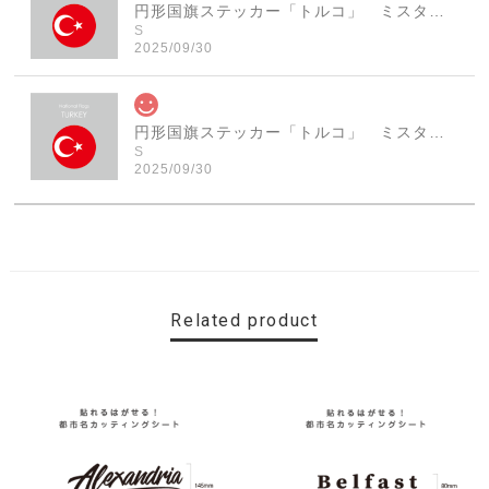
円形国旗ステッカー「トルコ」 ミスターシールオリジナル 世界各国 国旗シール おしゃれ円型 旅行 おみやげ プレゼント ステッカーチューンなどに
S
2025/09/30
円形国旗ステッカー「トルコ」 ミスターシールオリジナル 世界各国 国旗シール おしゃれ円型 旅行 おみやげ プレゼント ステッカーチューンなどに
S
2025/09/30
素敵なステッカーで、ギャラリーにない国旗の円形も作っ
ていただけて、本当に有難く、助かりました！ 早速貼り
ました。ありがとうございました。
Related product
【送料無料】MINI Parking Onlyサインボード パーキングオンリー ヴィンテージ風 サインプレート ミニ ミニクーパー ミニクラシック ガレージサイン アメリカ雑貨 アメリカン雑貨 壁飾り ウォールデコレーション 壁面装飾 おしゃれ インテリア 雑貨
2025/06/10
【送料無料】TOYOTA Parking Onlyサインボード パーキングオンリー ヴィンテージ風 サインプレート トヨタ ガレージサイン アメリカ雑貨 アメリカン雑貨 壁飾り ウォールデコレーション 壁面装飾 おしゃれ インテリア 雑貨
2025/04/25