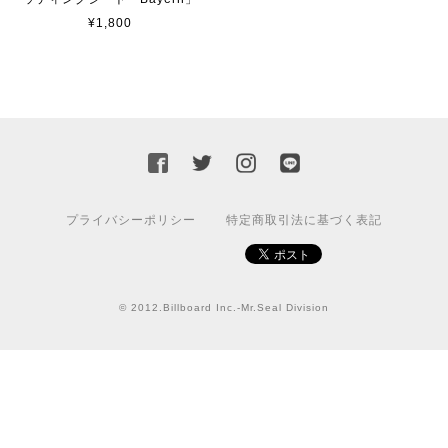
¥1,800
カッティングシートをオーダー制作【3,000円】
2023/02/17
迅速な対応ありがとうございました！また機会があればよ
ろしくお願いいたします！
国旗ステッカー ウクライナ
プライバシーポリシー
特定商取引法に基づく表記
S
2022/03/09
© 2012.Billboard Inc.-Mr.Seal Division
【送料無料】JEEP Parking Onlyサインボード パーキングオンリー ヴィンテージ風 サインプレート ジープ ラングラ― ガレージサイン アメリカ雑貨 アメリカン雑貨 壁飾り ウォールデコレーション 壁面装飾 おしゃれ インテリア 雑貨
2021/07/25
★送料無料 USスイッチ+カバースイッチカバー ミスターシール アメリカンビンテージ！おしゃれなウッドスイッチプレート 1口用 全3色（グレー・ホワイト・ウッド）