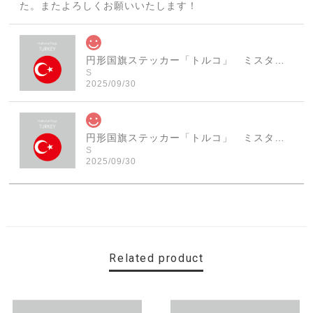
た。またよろしくお願いいたします！
円形国旗ステッカー「トルコ」 ミスターシールオリジナル 世界各国 国旗シール おしゃれ円型 旅行 おみやげ プレゼント ステッカーチューンなどに
S
2025/09/30
円形国旗ステッカー「トルコ」 ミスターシールオリジナル 世界各国 国旗シール おしゃれ円型 旅行 おみやげ プレゼント ステッカーチューンなどに
S
2025/09/30
素敵なステッカーで、ギャラリーにない国旗の円形も作っ
ていただけて、本当に有難く、助かりました！ 早速貼り
ました。ありがとうございました。
Related product
【送料無料】MINI Parking Onlyサインボード パーキングオンリー ヴィンテージ風 サインプレート ミニ ミニクーパー ミニクラシック ガレージサイン アメリカ雑貨 アメリカン雑貨 壁飾り ウォールデコレーション 壁面装飾 おしゃれ インテリア 雑貨
2025/06/10