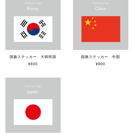
【送料無料】TOYOTA Parking Onlyサインボード パーキングオンリー ヴィンテージ風 サインプレート トヨタ ガレージサイン アメリカ雑貨 アメリカン雑貨 壁飾り ウォールデコレーション 壁面装飾 おしゃれ インテリア 雑貨
2025/04/25
サビ感がとても味がありカッコ良いです。 カ—ポ—トに
取り付けたいと思います。
国旗ステッカー 大韓民国
国旗ステッカー 中国
¥800
¥800
貼れる！はがせる！！室名カッティングシート「TOILET」
マットブラック（つや消し）
2023/02/17
カッティングシートをオーダー制作【3,500円】
2023/02/17