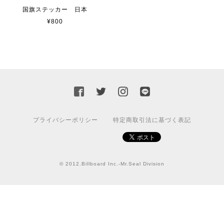
貼れる！はがせる！！室名カッティングシート「STAFF ONLY」
マットブラック（つや消し）
国旗ステッカー 日本
2023/02/17
¥800
カッティングシートをオーダー制作【3,000円】
2023/02/17
迅速な対応ありがとうございました！また機会があればよ
ろしくお願いいたします！
プライバシーポリシー
特定商取引法に基づく表記
国旗ステッカー ウクライナ
S
2022/03/09
© 2012.Billboard Inc.-Mr.Seal Division
【送料無料】JEEP Parking Onlyサインボード パーキングオンリー ヴィンテージ風 サインプレート ジープ ラングラ― ガレージサイン アメリカ雑貨 アメリカン雑貨 壁飾り ウォールデコレーション 壁面装飾 おしゃれ インテリア 雑貨
2021/07/25