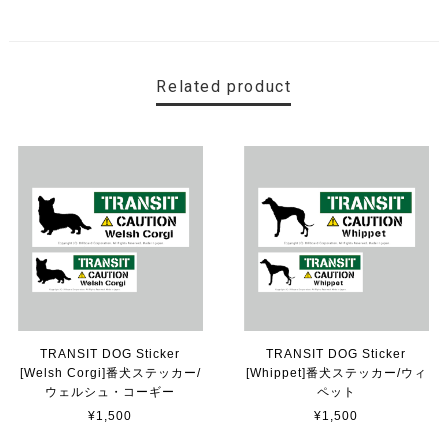
ていただけて、本当に有難く、助かりました！ 早速貼り
ました。ありがとうございました。
Related product
【送料無料】MINI Parking Onlyサインボード パーキングオンリー ヴィンテージ風 サインプレート ミニ ミニクーパー ミニクラシック ガレージサイン アメリカ雑貨 アメリカン雑貨 壁飾り ウォールデコレーション 壁面装飾 おしゃれ インテリア 雑貨
2025/06/10
【送料無料】TOYOTA Parking Onlyサインボード パーキングオンリー ヴィンテージ風 サインプレート トヨタ ガレージサイン アメリカ雑貨 アメリカン雑貨 壁飾り ウォールデコレーション 壁面装飾 おしゃれ インテリア 雑貨
2025/04/25
サビ感がとても味がありカッコ良いです。 カ—ポ—トに
取り付けたいと思います。
TRANSIT DOG Sticker
TRANSIT DOG Sticker
[Welsh Corgi]番犬ステッカー/
[Whippet]番犬ステッカー/ウィ
貼れる！はがせる！！室名カッティングシート「TOILET」
ウェルシュ・コーギー
ペット
マットブラック（つや消し）
¥1,500
¥1,500
2023/02/17