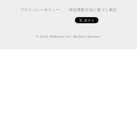
国旗ステッカー ウクライナ
S
プライバシーポリシー
特定商取引法に基づく表記
2022/03/09
【送料無料】JEEP Parking Onlyサインボード パーキングオンリー ヴィンテージ風 サインプレート ジープ ラングラ― ガレージサイン アメリカ雑貨 アメリカン雑貨 壁飾り ウォールデコレーション 壁面装飾 おしゃれ インテリア 雑貨
© 2012.Billboard Inc.-Mr.Seal Division
2021/07/25
★送料無料 USスイッチ+カバースイッチカバー ミスターシール アメリカンビンテージ！おしゃれなウッドスイッチプレート 1口用 全3色（グレー・ホワイト・ウッド）
ナチュラル
2021/06/16
この度は迅速にご対応頂き、ありがとうございました！ま
た宜しくお願い致します✨
GUARD DOG Sticker [LabradorRetriever]番犬ステッカー/ラブラドールレトリーバー
2020/10/23