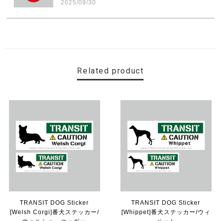
2025/09/30
素敵なステッカーで、ギャラリーにない国旗の円形も作っ
ていただけて、本当に有難く、助かりました！ 早速貼り
ました。ありがとうございました。
Related product
【送料無料】MINI Parking Onlyサインボード パーキングオンリー ヴィンテージ風 サインプレート ミニ ミニクーパー ミニクラシック ガレージサイン アメリカ雑貨 アメリカン雑貨 壁飾り ウォールデコレーション 壁面装飾 おしゃれ インテリア 雑貨
2025/06/10
【送料無料】TOYOTA Parking Onlyサインボード パーキングオンリー ヴィンテージ風 サインプレート トヨタ ガレージサイン アメリカ雑貨 アメリカン雑貨 壁飾り ウォールデコレーション 壁面装飾 おしゃれ インテリア 雑貨
2025/04/25
サビ感がとても味がありカッコ良いです。 カ—ポ—トに
取り付けたいと思います。
TRANSIT DOG Sticker
TRANSIT DOG Sticker
[Welsh Corgi]番犬ステッカー/
[Whippet]番犬ステッカー/ウィ