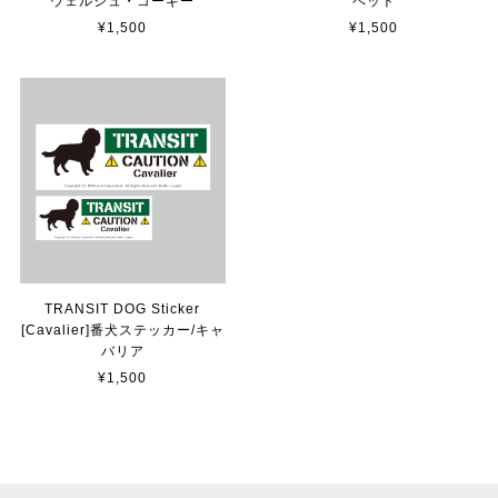
貼れる！はがせる！！室名カッティングシート「TOILET」
ウェルシュ・コーギー
ペット
マットブラック（つや消し）
¥1,500
¥1,500
2023/02/17
カッティングシートをオーダー制作【3,500円】
2023/02/17
貼れる！はがせる！！室名カッティングシート「STAFF ONLY」
マットブラック（つや消し）
2023/02/17
TRANSIT DOG Sticker
[Cavalier]番犬ステッカー/キャ
バリア
カッティングシートをオーダー制作【3,000円】
¥1,500
2023/02/17
迅速な対応ありがとうございました！また機会があればよ
ろしくお願いいたします！