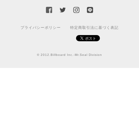
国旗ステッカー ウクライナ
S
プライバシーポリシー
特定商取引法に基づく表記
2022/03/09
【送料無料】JEEP Parking Onlyサインボード パーキングオンリー ヴィンテージ風 サインプレート ジープ ラングラ― ガレージサイン アメリカ雑貨 アメリカン雑貨 壁飾り ウォールデコレーション 壁面装飾 おしゃれ インテリア 雑貨
© 2012.Billboard Inc.-Mr.Seal Division
2021/07/25
★送料無料 USスイッチ+カバースイッチカバー ミスターシール アメリカンビンテージ！おしゃれなウッドスイッチプレート 1口用 全3色（グレー・ホワイト・ウッド）
ナチュラル
2021/06/16
この度は迅速にご対応頂き、ありがとうございました！ま
た宜しくお願い致します✨