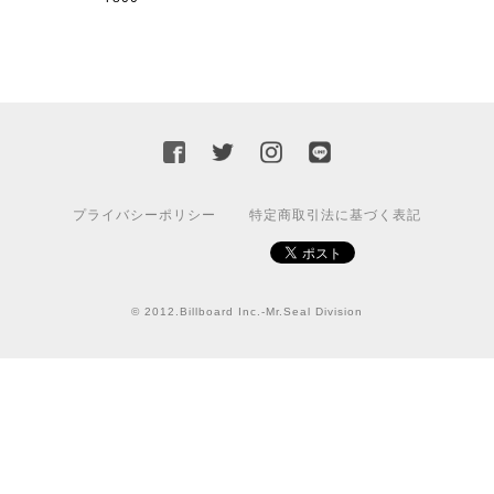
カッティングシートをオーダー制作【3,000円】
2023/02/17
迅速な対応ありがとうございました！また機会があればよ
ろしくお願いいたします！
国旗ステッカー ウクライナ
プライバシーポリシー
特定商取引法に基づく表記
S
2022/03/09
© 2012.Billboard Inc.-Mr.Seal Division
【送料無料】JEEP Parking Onlyサインボード パーキングオンリー ヴィンテージ風 サインプレート ジープ ラングラ― ガレージサイン アメリカ雑貨 アメリカン雑貨 壁飾り ウォールデコレーション 壁面装飾 おしゃれ インテリア 雑貨
2021/07/25
★送料無料 USスイッチ+カバースイッチカバー ミスターシール アメリカンビンテージ！おしゃれなウッドスイッチプレート 1口用 全3色（グレー・ホワイト・ウッド）
ナチュラル
2021/06/16