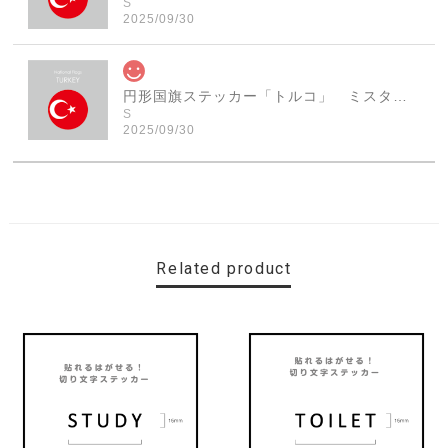
S
2025/09/30
円形国旗ステッカー「トルコ」 ミスターシールオリジナル 世界各国 国旗シール おしゃれ円型 旅行 おみやげ プレゼント ステッカーチューンなどに
S
2025/09/30
素敵なステッカーで、ギャラリーにない国旗の円形も作っ
ていただけて、本当に有難く、助かりました！ 早速貼り
ました。ありがとうございました。
Related product
【送料無料】MINI Parking Onlyサインボード パーキングオンリー ヴィンテージ風 サインプレート ミニ ミニクーパー ミニクラシック ガレージサイン アメリカ雑貨 アメリカン雑貨 壁飾り ウォールデコレーション 壁面装飾 おしゃれ インテリア 雑貨
2025/06/10
【送料無料】TOYOTA Parking Onlyサインボード パーキングオンリー ヴィンテージ風 サインプレート トヨタ ガレージサイン アメリカ雑貨 アメリカン雑貨 壁飾り ウォールデコレーション 壁面装飾 おしゃれ インテリア 雑貨
2025/04/25