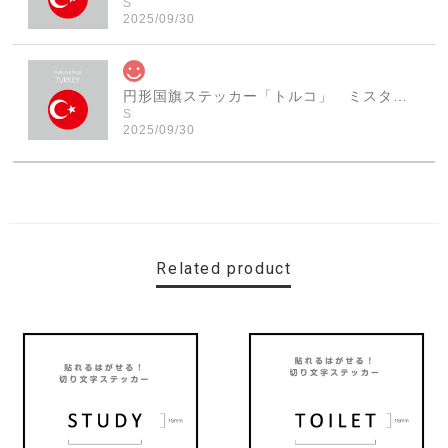
S
2025/09/30
円形国旗ステッカー「トルコ」 ミスターシールオリジナル 世界各国 国旗シール おしゃれ円型 旅行 おみやげ プレゼント ステッカーチューンなどに
S
2025/09/30
素敵なステッカーで、ギャラリーにない国旗の円形も作っ
ていただけて、本当に有難く、助かりました！ 早速貼り
ました。ありがとうございました。
Related product
【送料無料】MINI Parking Onlyサインボード パーキングオンリー ヴィンテージ風 サインプレート ミニ ミニクーパー ミニクラシック ガレージサイン アメリカ雑貨 アメリカン雑貨 壁飾り ウォールデコレーション 壁面装飾 おしゃれ インテリア 雑貨
2025/06/10
【送料無料】TOYOTA Parking Onlyサインボード パーキングオンリー ヴィンテージ風 サインプレート トヨタ ガレージサイン アメリカ雑貨 アメリカン雑貨 壁飾り ウォールデコレーション 壁面装飾 おしゃれ インテリア 雑貨
2025/04/25