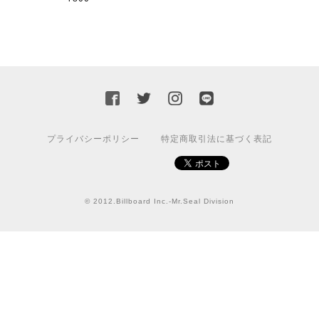
カッティングシートをオーダー制作【3,000円】
2023/02/17
迅速な対応ありがとうございました！また機会があればよ
ろしくお願いいたします！
国旗ステッカー ウクライナ
プライバシーポリシー
特定商取引法に基づく表記
S
2022/03/09
© 2012.Billboard Inc.-Mr.Seal Division
【送料無料】JEEP Parking Onlyサインボード パーキングオンリー ヴィンテージ風 サインプレート ジープ ラングラ― ガレージサイン アメリカ雑貨 アメリカン雑貨 壁飾り ウォールデコレーション 壁面装飾 おしゃれ インテリア 雑貨
2021/07/25
★送料無料 USスイッチ+カバースイッチカバー ミスターシール アメリカンビンテージ！おしゃれなウッドスイッチプレート 1口用 全3色（グレー・ホワイト・ウッド）
ナチュラル
2021/06/16