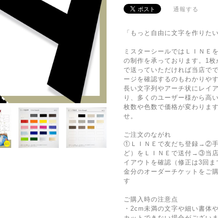
通報する
「もっと自由に文字を作りた
ミスターシールではＬＩＮＥ
の制作を承っております。1枚
で送っていただければ当店で
ージを確認するのもわかりや
長い文字列やアーチ状にレイ
り、多くのユーザー様から高
枚数や色数で価格が変わりま
せ。
ご注文のながれ
①ＬＩＮＥで友だち登録→②手描
ど）をＬＩＮＥで送付→③当
イアウトを確認（修正は3回ま
金分のオーダーチケットをご
す
ご購入時の注意点
・2cm未満の文字や細い書体
カットできない場合がござい