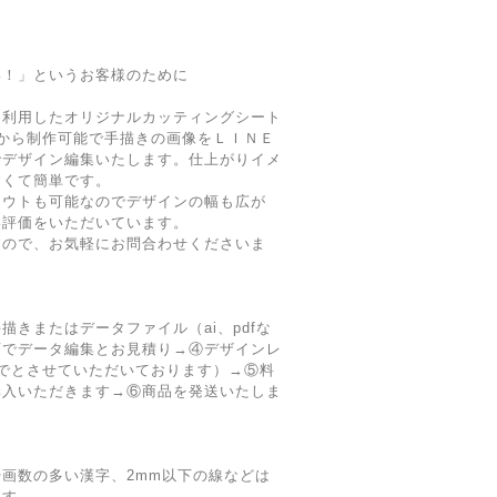
い！」というお客様のために
を利用したオリジナルカッティングシート
から制作可能で手描きの画像をＬＩＮＥ
でデザイン編集いたします。仕上がりイメ
すくて簡単です。
アウトも可能なのでデザインの幅も広が
い評価をいただいています。
すので、お気軽にお問合わせくださいま
きまたはデータファイル（ai、pdfな
店でデータ編集とお見積り→④デザインレ
でとさせていただいております）→⑤料
購入いただきます→⑥商品を発送いたしま
や画数の多い漢字、2mm以下の線などは
ます。