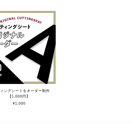
【送料無料】TOYOTA Parking Onlyサインボード パーキングオンリー ヴィンテージ風 サインプレート トヨタ ガレージサイン アメリカ雑貨 アメリカン雑貨 壁飾り ウォールデコレーション 壁面装飾 おしゃれ インテリア 雑貨
ィングシートをオーダー制作
【1,000円】
¥1,000