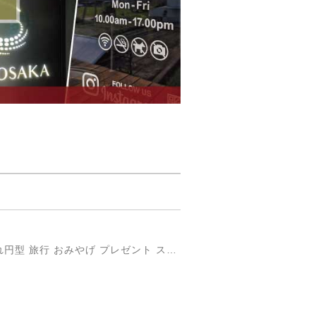
円形国旗ステッカー「トルコ」 ミスターシールオリジナル 世界各国 国旗シール おしゃれ円型 旅行 おみやげ プレゼント ステッカーチューンなどに