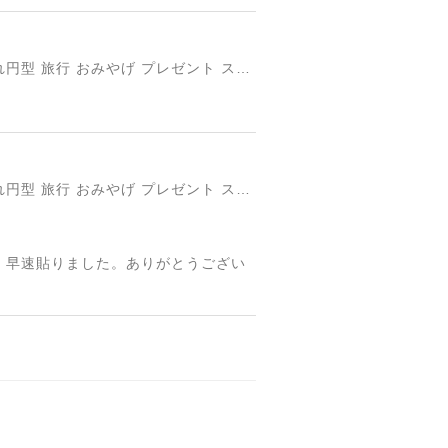
円形国旗ステッカー「トルコ」 ミスターシールオリジナル 世界各国 国旗シール おしゃれ円型 旅行 おみやげ プレゼント ステッカーチューンなどに
円形国旗ステッカー「トルコ」 ミスターシールオリジナル 世界各国 国旗シール おしゃれ円型 旅行 おみやげ プレゼント ステッカーチューンなどに
 早速貼りました。ありがとうござい
【送料無料】MINI Parking Onlyサインボード パーキングオンリー ヴィンテージ風 サインプレート ミニ ミニクーパー ミニクラシック ガレージサイン アメリカ雑貨 アメリカン雑貨 壁飾り ウォールデコレーション 壁面装飾 おしゃれ インテリア 雑貨