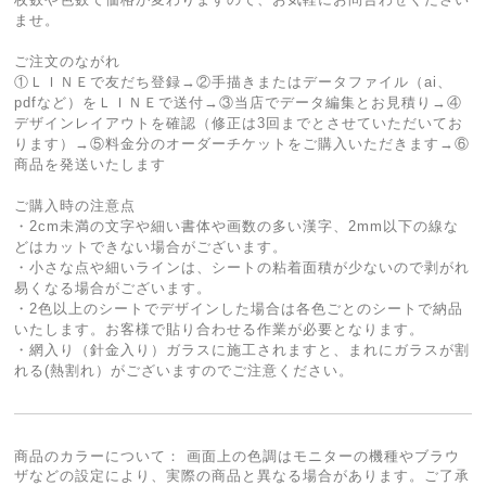
ませ。
ご注文のながれ
①ＬＩＮＥで友だち登録→②手描きまたはデータファイル（ai、
pdfなど）をＬＩＮＥで送付→③当店でデータ編集とお見積り→④
デザインレイアウトを確認（修正は3回までとさせていただいてお
ります）→⑤料金分のオーダーチケットをご購入いただきます→⑥
商品を発送いたします
ご購入時の注意点
・2cm未満の文字や細い書体や画数の多い漢字、2mm以下の線な
どはカットできない場合がございます。
・小さな点や細いラインは、シートの粘着面積が少ないので剥がれ
易くなる場合がございます。
・2色以上のシートでデザインした場合は各色ごとのシートで納品
いたします。お客様で貼り合わせる作業が必要となります。
・網入り（針金入り）ガラスに施工されますと、まれにガラスが割
れる(熱割れ）がございますのでご注意ください。
商品のカラーについて： 画面上の色調はモニターの機種やブラウ
ザなどの設定により、実際の商品と異なる場合があります。ご了承