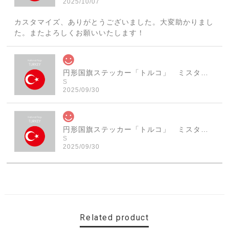
2025/10/07
カスタマイズ、ありがとうございました。大変助かりまし
た。またよろしくお願いいたします！
円形国旗ステッカー「トルコ」 ミスターシールオリジナル 世界各国 国旗シール おしゃれ円型 旅行 おみやげ プレゼント ステッカーチューンなどに
S
2025/09/30
円形国旗ステッカー「トルコ」 ミスターシールオリジナル 世界各国 国旗シール おしゃれ円型 旅行 おみやげ プレゼント ステッカーチューンなどに
S
2025/09/30
素敵なステッカーで、ギャラリーにない国旗の円形も作っ
ていただけて、本当に有難く、助かりました！ 早速貼り
ました。ありがとうございました。
Related product
【送料無料】MINI Parking Onlyサインボード パーキングオンリー ヴィンテージ風 サインプレート ミニ ミニクーパー ミニクラシック ガレージサイン アメリカ雑貨 アメリカン雑貨 壁飾り ウォールデコレーション 壁面装飾 おしゃれ インテリア 雑貨