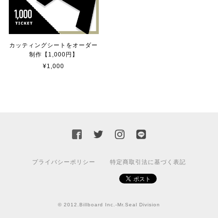
貼れる！はがせる！！室名カッティングシート「STAFF ONLY」
マットブラック（つや消し）
2023/02/17
カッティングシートをオーダー
制作【1,000円】
¥1,000
カッティングシートをオーダー制作【3,000円】
2023/02/17
迅速な対応ありがとうございました！また機会があればよ
ろしくお願いいたします！
プライバシーポリシー
特定商取引法に基づく表記
国旗ステッカー ウクライナ
S
2022/03/09
© 2012.Billboard Inc.-Mr.Seal Division