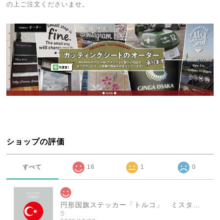
の上ご注文くださいませ。
ショップの評価
すべて
16
1
0
円形国旗ステッカー「トルコ」 ミスターシールオリジナル 世界各国 国旗シール おしゃれ円型 旅行 おみやげ プレゼント ステッカーチューンなどに
S