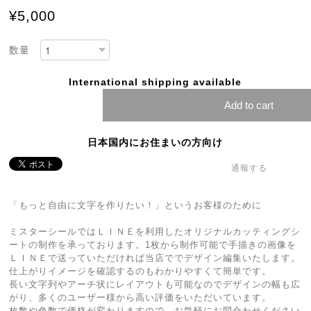
¥5,000
数量
International shipping available
Add to cart
日本国内にお住まいの方向け
通報する
「もっと自由に文字を作りたい！」というお客様のために
ミスターシールではＬＩＮＥを利用したオリジナルカッティングシ
ートの制作を承っております。1枚から制作可能で手描きの画像を
ＬＩＮＥで送っていただければ当店ででデザイン編集いたします。
仕上がりイメージを確認するのもわかりやすくて簡単です。
長い文字列やアーチ状にレイアウトも可能なのでデザインの幅も広
がり、多くのユーザー様から高い評価をいただいています。
枚数や色数で価格が変わりますので、お気軽にお問合わせください